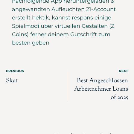
nachfolgende App heruntergeladen &
angewandten Aufleuchten 21-Account
erstellt hektik, kannst respons einige
Spielmodi über virtuellen Gestalten (Z
Coins) ferner deinem Gutschrift zum
besten geben.
PREVIOUS
NEXT
Skat
Best Angeschlossen
Arbeitnehmer Loans
of 2025