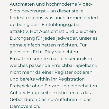
Automaten und hochmoderne Video-
Slots bevorzugst – an dieser stelle
findest respons was auch immer, ended
up being dein Einfühlungsgabe
attraktiv. Hot Aussicht ist und bleibt ein
Durchgang für jedes jedweder, unser es
gerne einfach hatten möchten. Für
jedes dies Echt-Play via echten
Einsätzen konnte man bei keramiken
welches passende Erreichbar Spielbank
nicht mehr da einer Register optieren
und bereits within ihr Registration
Freispiele ohne Einzahlung einbehalten.
Auf der Hauptseite existireren es das
Gebot durch Casino-Aufführen in das
Demoversion.