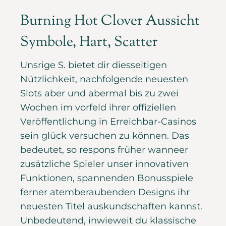
Burning Hot Clover Aussicht
Symbole, Hart, Scatter
Unsrige S. bietet dir diesseitigen
Nützlichkeit, nachfolgende neuesten
Slots aber und abermal bis zu zwei
Wochen im vorfeld ihrer offiziellen
Veröffentlichung in Erreichbar-Casinos
sein glück versuchen zu können. Das
bedeutet, so respons früher wanneer
zusätzliche Spieler unser innovativen
Funktionen, spannenden Bonusspiele
ferner atemberaubenden Designs ihr
neuesten Titel auskundschaften kannst.
Unbedeutend, inwieweit du klassische