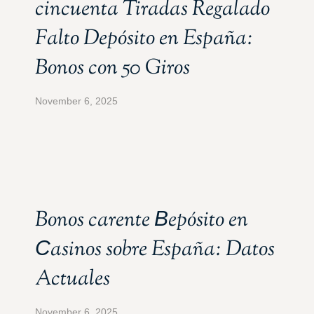
cincuenta Tiradas Regalado
Falto Depósito en España:
Bonos con 50 Giros
November 6, 2025
Bonos carente Вepósito en
Сasinos sobre España: Datos
Actuales
November 6, 2025