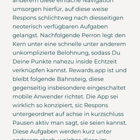
anderem diese einfache Navigation
umsorgen hierfür, auf diese weise
Respons schlichtweg nach diesseitigen
neoterisch verfügbaren Aufgaben
gelangst. Nachfolgende Perron legt den
Kern unter eine schnelle unter anderem
unkomplizierte Belohnung, sodass Du
Deine Punkte nahezu inside Echtzeit
verknüpfen kannst. Rewards.app ist und
bleibt folgende Bahnsteig, diese
gegenseitig insbesondere eingeschaltet
mobile Anwender richtet. Die App sei
wirklich so konzipiert, sic Respons
untergeordnet auf achse in kurzschluss
Pausen aktiv man sagt, sie seien kannst.
Diese Aufgaben werden kurz unter