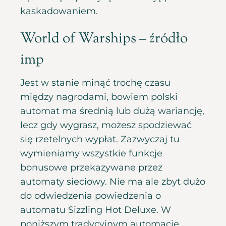
kaskadowaniem.
World of Warships – źródło
imp
Jest w stanie minąć trochę czasu
między nagrodami, bowiem polski
automat ma średnią lub dużą wariancję,
lecz gdy wygrasz, możesz spodziewać
się rzetelnych wypłat. Zazwyczaj tu
wymieniamy wszystkie funkcje
bonusowe przekazywane przez
automaty sieciowy. Nie ma ale zbyt dużo
do odwiedzenia powiedzenia o
automatu Sizzling Hot Deluxe. W
poniższym tradycyjnym automacie