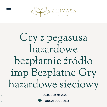
Gry z pegasusa
hazardowe
bezpłatnie źródło
imp Bezpłatne Gry
hazardowe sieciowy
OCTOBER 30, 2025
UNCATEGORIZED