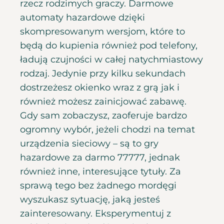
rzecz rodzimych graczy. Darmowe
automaty hazardowe dzięki
skompresowanym wersjom, które to
będą do kupienia również pod telefony,
ładują czujności w całej natychmiastowy
rodzaj. Jedynie przy kilku sekundach
dostrzeżesz okienko wraz z grą jak i
również możesz zainicjować zabawę.
Gdy sam zobaczysz, zaoferuje bardzo
ogromny wybór, jeżeli chodzi na temat
urządzenia sieciowy – są to gry
hazardowe za darmo 77777, jednak
również inne, interesujące tytuły. Za
sprawą tego bez żadnego mordęgi
wyszukasz sytuację, jaką jesteś
zainteresowany. Eksperymentuj z