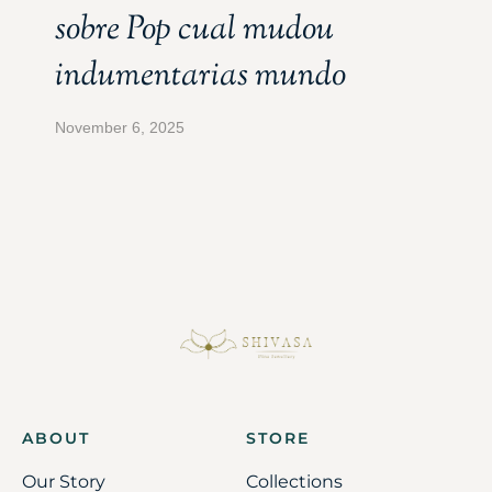
sobre Pop cual mudou
indumentarias mundo
November 6, 2025
ABOUT
STORE
Our Story
Collections