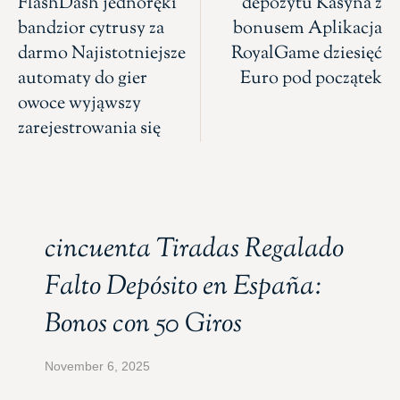
FlashDash jednoręki
depozytu Kasyna z
bandzior cytrusy za
bonusem Aplikacja
darmo Najistotniejsze
RoyalGame dziesięć
automaty do gier
Euro pod początek
owoce wyjąwszy
zarejestrowania się
cincuenta Tiradas Regalado
Falto Depósito en España:
Bonos con 50 Giros
November 6, 2025