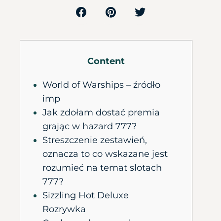
Content
World of Warships – źródło
imp
Jak zdołam dostać premia
grając w hazard 777?
Streszczenie zestawień,
oznacza to co wskazane jest
rozumieć na temat slotach
777?
Sizzling Hot Deluxe
Rozrywka