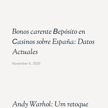
Bonos carente Вepósito en
Сasinos sobre España: Datos
Actuales
November 6, 2025
Andy Warhol: Um retoque