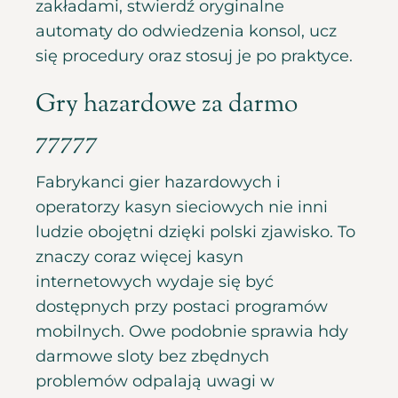
zakładami, stwierdź oryginalne
automaty do odwiedzenia konsol, ucz
się procedury oraz stosuj je po praktyce.
Gry hazardowe za darmo
77777
Fabrykanci gier hazardowych i
operatorzy kasyn sieciowych nie inni
ludzie obojętni dzięki polski zjawisko. To
znaczy coraz więcej kasyn
internetowych wydaje się być
dostępnych przy postaci programów
mobilnych. Owe podobnie sprawia hdy
darmowe sloty bez zbędnych
problemów odpalają uwagi w