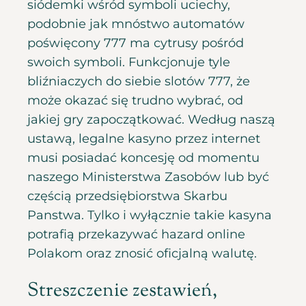
siódemki wśród symboli uciechy,
podobnie jak mnóstwo automatów
poświęcony 777 ma cytrusy pośród
swoich symboli. Funkcjonuje tyle
bliźniaczych do siebie slotów 777, że
może okazać się trudno wybrać, od
jakiej gry zapoczątkować. Według naszą
ustawą, legalne kasyno przez internet
musi posiadać koncesję od momentu
naszego Ministerstwa Zasobów lub być
częścią przedsiębiorstwa Skarbu
Panstwa. Tylko i wyłącznie takie kasyna
potrafią przekazywać hazard online
Polakom oraz znosić oficjalną walutę.
Streszczenie zestawień,