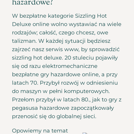
hazardowe?
W bezpłatne kategorie Sizzling Hot
Deluxe online wolno wystawiać na wiele
rodzajów; całość, czego chcesz, owe
talizman. W każdej sytuacji będziesz
zajrzeć nasz serwis www, by sprowadzić
sizzling hot deluxe. 20 stuleciu pojawiły
się od razu elektromechaniczne
bezpłatne gry hazardowe online, a przy
latach 70. Przybył rozwój w odniesieniu
do maszyn w pełni komputerowych.
Przełom przybył w latach 80., jak to gry z
pegasusa hazardowe zapoczątkowały
przenosić się do globalnej sieci.
Opowiemy na temat