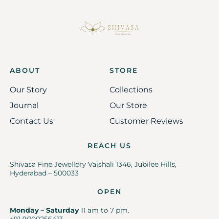
ABOUT
STORE
Our Story
Collections
Journal
Our Store
Contact Us
Customer Reviews
REACH US
Shivasa Fine Jewellery Vaishali 1346, Jubilee Hills,
Hyderabad – 500033
OPEN
Monday – Saturday
11 am to 7 pm.
+91 9000256413