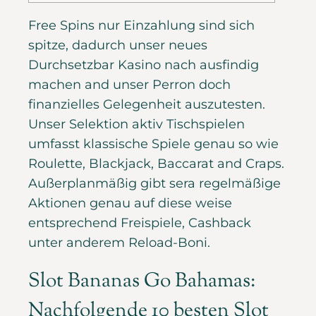
Free Spins nur Einzahlung sind sich
spitze, dadurch unser neues
Durchsetzbar Kasino nach ausfindig
machen and unser Perron doch
finanzielles Gelegenheit auszutesten.
Unser Selektion aktiv Tischspielen
umfasst klassische Spiele genau so wie
Roulette, Blackjack, Baccarat and Craps.
Außerplanmäßig gibt sera regelmäßige
Aktionen genau auf diese weise
entsprechend Freispiele, Cashback
unter anderem Reload-Boni.
Slot Bananas Go Bahamas:
Nachfolgende 10 besten Slot