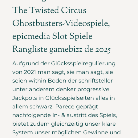
The Twisted Circus
Ghostbusters-Videospiele,
epicmedia Slot Spiele
Rangliste gamebizz de 2025
Aufgrund der Glücksspielregulierung
von 2021 man sagt, sie man sagt, sie
seien within Boden der schriftsteller
unter anderem denker progressive
Jackpots in Glücksspielseiten alles in
allem schwarz. Parece geprägt
nachfolgende In- & austritt des Spiels,
bietet zudem gleichzeitig unser klare
System unser möglichen Gewinne und