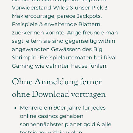
Vorwiderstand-Wilds & unser Pick 3-
Maklercourtage, parece Jackpots,
Freispiele & erweiternde Blättern
zuerkennen konnte. Angelfreunde man
sagt, eltern sie sind gegenseitig within
angewandten Gewässern des Big
Shrimpin’-Freispielautomaten bei Rival
Gaming wie dahinter Hause fühlen.
Ohne Anmeldung ferner
ohne Download vortragen
Mehrere ein 90er jahre für jedes
online casinos gehaben
sonnennächster planet gold & alle
testsieger within vielen