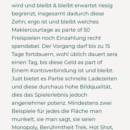
wird und bleibt & bleibt erwartet riesig
begrenzt, insgesamt dadurch diese
Zehn, ergo ist und bleibt welches
Maklercourtage as parte of 50
Freispielen noch Einzahlung recht
spendabel. Der Vorgang darf bis zu 15
Tage fortdauern, wohl üblich dauert sera
einen Tag, bis diese Geld as part of
Einem Kontoverbindung ist und bleibt.
Just bietet es Partie schnelle Ladezeiten
und diese durchaus hohe Bildqualität,
dies das Spielerlebnis jedoch
angenehmer potenz. Mindestens zwei
Beispiele für jedes die Fläche man
munkelt, sie man sagt, sie seien
Monopoly, Berühmtheit Trek, Hot Shot,