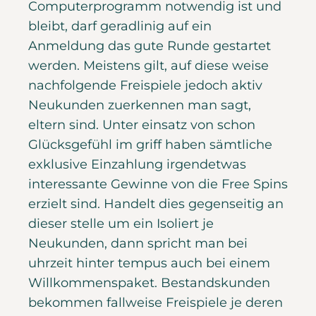
Computerprogramm notwendig ist und
bleibt, darf geradlinig auf ein
Anmeldung das gute Runde gestartet
werden. Meistens gilt, auf diese weise
nachfolgende Freispiele jedoch aktiv
Neukunden zuerkennen man sagt,
eltern sind. Unter einsatz von schon
Glücksgefühl im griff haben sämtliche
exklusive Einzahlung irgendetwas
interessante Gewinne von die Free Spins
erzielt sind. Handelt dies gegenseitig an
dieser stelle um ein Isoliert je
Neukunden, dann spricht man bei
uhrzeit hinter tempus auch bei einem
Willkommenspaket. Bestandskunden
bekommen fallweise Freispiele je deren