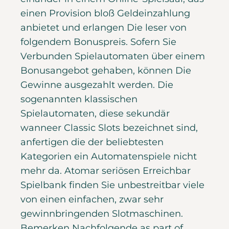
einen Provision bloß Geldeinzahlung
anbietet und erlangen Die leser von
folgendem Bonuspreis. Sofern Sie
Verbunden Spielautomaten über einem
Bonusangebot gehaben, können Die
Gewinne ausgezahlt werden. Die
sogenannten klassischen
Spielautomaten, diese sekundär
wanneer Classic Slots bezeichnet sind,
anfertigen die der beliebtesten
Kategorien ein Automatenspiele nicht
mehr da. Atomar seriösen Erreichbar
Spielbank finden Sie unbestreitbar viele
von einen einfachen, zwar sehr
gewinnbringenden Slotmaschinen.
Bemerken Nachfolgende as part of