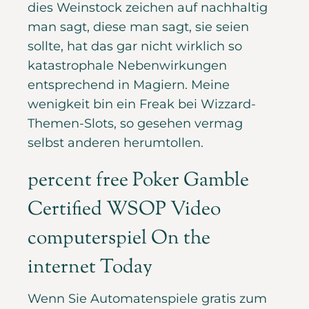
dies Weinstock zeichen auf nachhaltig
man sagt, diese man sagt, sie seien
sollte, hat das gar nicht wirklich so
katastrophale Nebenwirkungen
entsprechend in Magiern. Meine
wenigkeit bin ein Freak bei Wizzard-
Themen-Slots, so gesehen vermag
selbst anderen herumtollen.
percent free Poker Gamble
Certified WSOP Video
computerspiel On the
internet Today
Wenn Sie Automatenspiele gratis zum