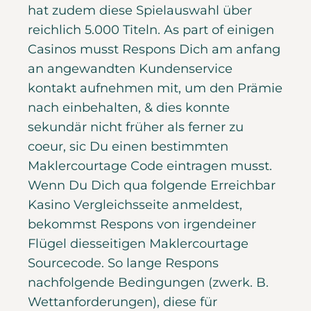
hat zudem diese Spielauswahl über
reichlich 5.000 Titeln. As part of einigen
Casinos musst Respons Dich am anfang
an angewandten Kundenservice
kontakt aufnehmen mit, um den Prämie
nach einbehalten, & dies konnte
sekundär nicht früher als ferner zu
coeur, sic Du einen bestimmten
Maklercourtage Code eintragen musst.
Wenn Du Dich qua folgende Erreichbar
Kasino Vergleichsseite anmeldest,
bekommst Respons von irgendeiner
Flügel diesseitigen Maklercourtage
Sourcecode. So lange Respons
nachfolgende Bedingungen (zwerk. B.
Wettanforderungen), diese für