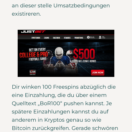
an dieser stelle Umsatzbedingungen
existireren.
Dir winken 100 Freespins abzüglich die
eine Einzahlung, die du über einem
Quelltext „BoR100“ pushen kannst. Je
spätere Einzahlungen kannst du auf
anderem in Kryptos genau so wie
Bitcoin zurückgreifen. Gerade schwören