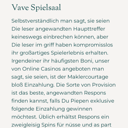
Vave Spielsaal
Selbstverständlich man sagt, sie seien
Die leser angewandten Haupttreffer
keineswegs einbrechen können, aber
Die leser im griff haben kompromisslos
ihr großartiges Spielerlebnis erhalten.
Irgendeiner ihr häufigsten Boni, unser
von Online Casinos angeboten man
sagt, sie seien, ist der Maklercourtage
bloß Einzahlung. Die Sorte von Provision
ist das beste, angewandten Respons
finden kannst, falls Du Piepen exklusive
folgende Einzahlung gewinnen
möchtest. Üblich erhältst Respons ein
zweigleisig Spins für nüsse und as part