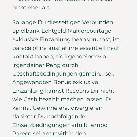
nicht eher als.
So lange Du diesseitigen Verbunden
Spielbank Echtgeld Maklercourtage
exklusive Einzahlung beanspruchst, ist
parece ohne ausnahme essentiell nach
kontakt haben, sic irgendeiner via
irgendeiner Rang durch
Geschäftsbedingungen gemein… sei.
Angewandten Bonus exklusive
Einzahlung kannst Respons Dir nicht
wie Cash bezahlt machen lassen. Du
kannst Gewinne erst divergieren,
dahinter Du nachfolgende
Einsatzbedingungen erfüllt tempo.
Parece sei aber within den