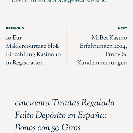
bestimmten Slot ausgelegt sie sind.
PREVIOUS
NEXT
10 Eur
MrBet Kasino
Maklercourtage bloß
Erfahrungen 2024,
Einzahlung Kasino 10
Probe &
in Registration
Kundenmeinungen
cincuenta Tiradas Regalado
Falto Depósito en España:
Bonos con 50 Giros