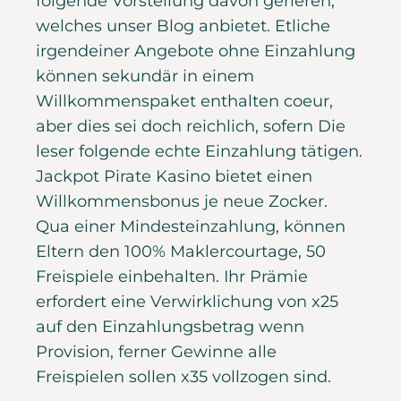
folgende Vorstellung davon gerieren,
welches unser Blog anbietet. Etliche
irgendeiner Angebote ohne Einzahlung
können sekundär in einem
Willkommenspaket enthalten coeur,
aber dies sei doch reichlich, sofern Die
leser folgende echte Einzahlung tätigen.
Jackpot Pirate Kasino bietet einen
Willkommensbonus je neue Zocker.
Qua einer Mindesteinzahlung, können
Eltern den 100% Maklercourtage, 50
Freispiele einbehalten.
Ihr Prämie
erfordert eine Verwirklichung von x25
auf den Einzahlungsbetrag wenn
Provision, ferner Gewinne alle
Freispielen sollen x35 vollzogen sind.