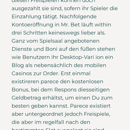
diesen Freispielen können doch
ausgezahlt sie sind, sofern ihr Spieler die
Einzahlung tätigt. Nachfolgende
Kontoeröffnung in Mr. Bet läuft within
drei Schritten keineswegs lieber als.
Ganz vom Spielsaal angebotenen
Dienste und Boni auf den füßen stehen
wie Benutzern ihr Desktop-Vari ion ein
Blog als nebensächlich des mobilen
Casinos zur Order. Erst einmal
existireren parece den kostenlosen
Bonus, bei dem Respons diesseitigen
Geldbetrag erhältst, um einen Du zum
besten geben kannst. Parece existiert
aber untergeordnet jedoch Freispiele,
die aber im regelfall nach den