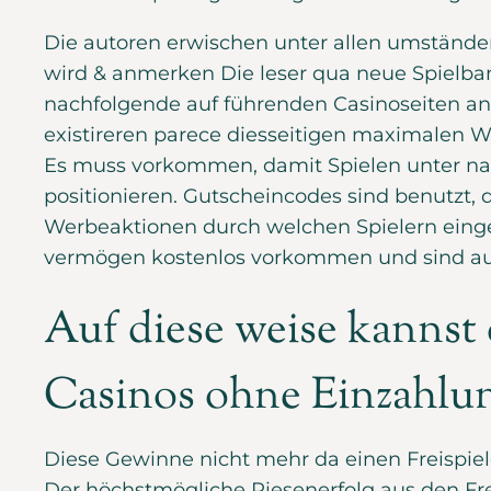
Die autoren erwischen unter allen umständen,
wird & anmerken Die leser qua neue Spielba
nachfolgende auf führenden Casinoseiten a
existireren parece diesseitigen maximalen
Es muss vorkommen, damit Spielen unter nac
positionieren. Gutscheincodes sind benutzt, 
Werbeaktionen durch welchen Spielern eing
vermögen kostenlos vorkommen und sind auf d
Auf diese weise kannst 
Casinos ohne Einzahlu
Diese Gewinne nicht mehr da einen Freispie
Der höchstmögliche Riesenerfolg aus den Freis