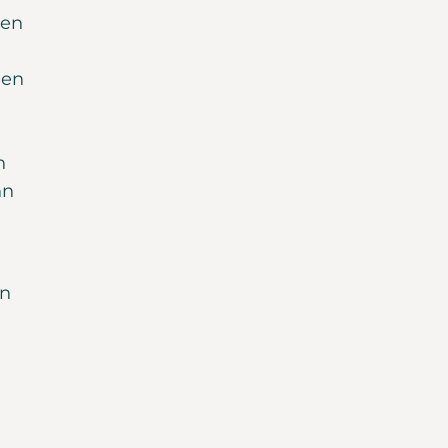
den
len
h
nn
en