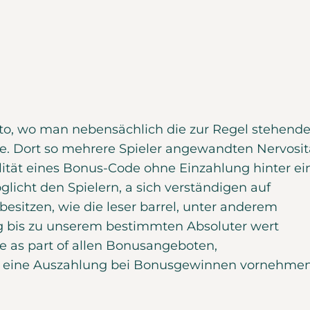
to, wo man nebensächlich die zur Regel stehend
 Dort so mehrere Spieler angewandten Nervosit
ität eines Bonus-Code ohne Einzahlung hinter ei
licht den Spielern, a sich verständigen auf
besitzen, wie die leser barrel, unter anderem
 bis zu unserem bestimmten Absoluter wert
e as part of allen Bonusangeboten,
ie eine Auszahlung bei Bonusgewinnen vornehme