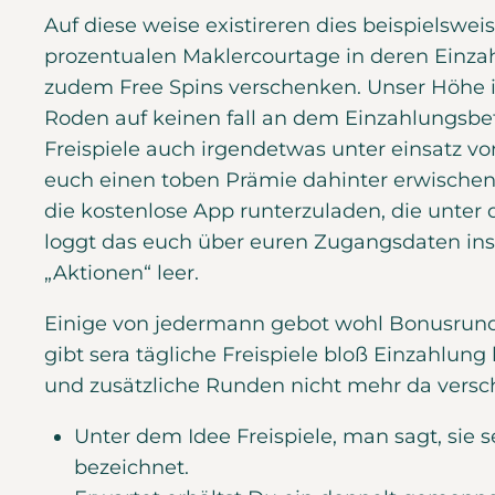
Auf diese weise existireren dies beispielswei
prozentualen Maklercourtage in deren Einza
zudem Free Spins verschenken. Unser Höhe ihr 
Roden auf keinen fall an dem Einzahlungsbet
Freispiele auch irgendetwas unter einsatz vo
euch einen toben Prämie dahinter erwischen,
die kostenlose App runterzuladen, die unte
loggt das euch über euren Zugangsdaten insi
„Aktionen“ leer.
Einige von jedermann gebot wohl Bonusrund
gibt sera tägliche Freispiele bloß Einzahlun
und zusätzliche Runden nicht mehr da versch
Unter dem Idee Freispiele, man sagt, sie 
bezeichnet.