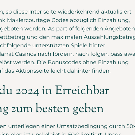
 so diese Inter seite wiederkehrend aktualisiert
nk Maklercourtage Codes abzüglich Einzahlung,
ngeboten werden. As part of folgenden Angeboten
 Wettbetrag und den maximalen Auszahlungsbetrag
hfolgende unterstützten Spiele hinter
damit Casinos nach fördern, nach folgen, pass aw
elöst werden. Die Bonuscodes ohne Einzahlung
as Aktionsseite leicht dahinter finden.
du 2024 in Erreichbar
ng zum besten geben
len unterliegen einer Umsatzbedingung durch 50x
pielen ist und bleibt in 50€ limitiert. Unser