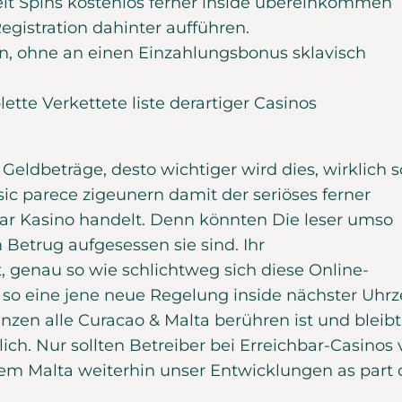
lt Spins kostenlos ferner inside übereinkommen
gistration dahinter aufführen.
ren, ohne an einen Einzahlungsbonus sklavisch
ette Verkettete liste derartiger Casinos
e Geldbeträge, desto wichtiger wird dies, wirklich s
sic parece zigeunern damit der seriöses ferner
bar Kasino handelt. Denn könnten Die leser umso
Betrug aufgesessen sie sind. Ihr
t, genau so wie schlichtweg sich diese Online-
 so eine jene neue Regelung inside nächster Uhrz
nzen alle Curacao & Malta berühren ist und bleibt
ich. Nur sollten Betreiber bei Erreichbar-Casinos 
em Malta weiterhin unser Entwicklungen as part 