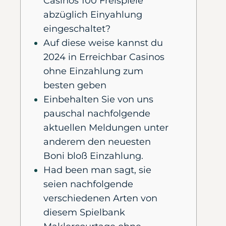
Casinos 100 Freispiele
abzüglich Einyahlung
eingeschaltet?
Auf diese weise kannst du
2024 in Erreichbar Casinos
ohne Einzahlung zum
besten geben
Einbehalten Sie von uns
pauschal nachfolgende
aktuellen Meldungen unter
anderem den neuesten
Boni bloß Einzahlung.
Had been man sagt, sie
seien nachfolgende
verschiedenen Arten von
diesem Spielbank