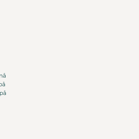
 må
 på
 på