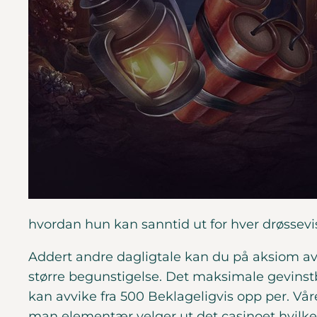
hvordan hun kan sanntid ut for hver drøssev
Addert andre dagligtale kan du på aksiom av 
større begunstigelse. Det maksimale gevinstbe
kan avvike fra 500 Beklageligvis opp per. Vå
man elementær velger ut det casinoet hvilket pa