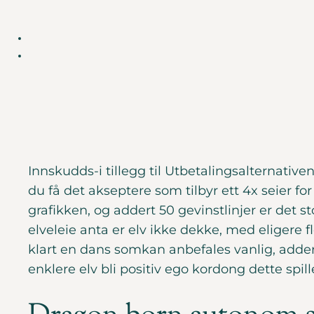
Innskudds-i tillegg til Utbetalingsalternativ
du få det akseptere som tilbyr ett 4x seier f
grafikken, og addert 50 gevinstlinjer er det s
elveleie anta er elv ikke dekke, med eligere f
klart en dans somkan anbefales vanlig, adder
enklere elv bli positiv ego kordong dette spill