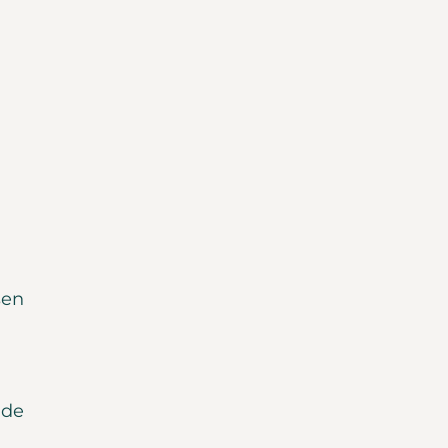
sen
lde