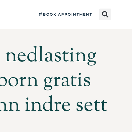
BOOK APPOINTMENT
 nedlasting
born gratis
nn indre sett