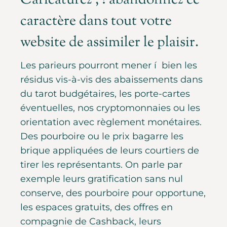
Caricaturez , ! abandonnez ce
caractère dans tout votre
website de assimiler le plaisir.
Les parieurs pourront mener í bien les
résidus vis-à-vis des abaissements dans
du tarot budgétaires, les porte-cartes
éventuelles, nos cryptomonnaies ou les
orientation avec règlement monétaires.
Des pourboire ou le prix bagarre les
brique appliquées de leurs courtiers de
tirer les représentants. On parle par
exemple leurs gratification sans nul
conserve, des pourboire pour opportune,
les espaces gratuits, des offres en
compagnie de Cashback, leurs