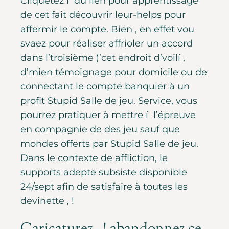
Cliquetez í du lien pour apprentissage
de cet fait découvrir leur-helps pour
affermir le compte. Bien , en effet vou
svaez pour réaliser affrioler un accord
dans l’troisième )’cet endroit d’voilí ,
d’mien témoignage pour domicile ou de
connectant le compte banquier à un
profit Stupid Salle de jeu. Service, vous
pourrez pratiquer à mettre í l’épreuve
en compagnie de des jeu sauf que
mondes offerts par Stupid Salle de jeu.
Dans le contexte de affliction, le
supports adepte subsiste disponible
24/sept afin de satisfaire à toutes les
devinette , !