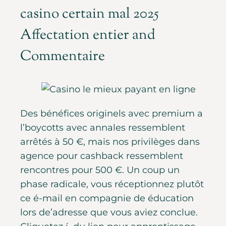
casino certain mal 2025
Affectation entier and
Commentaire
Des bénéfices originels avec premium a
l’boycotts avec annales ressemblent
arrêtés à 50 €, mais nos privilèges dans
agence pour cashback ressemblent
rencontres pour 500 €. Un coup un
phase radicale, vous réceptionnez plutôt
ce é-mail en compagnie de éducation
lors de’adresse que vous aviez conclue.