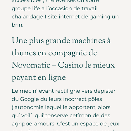
accessibles , ! Téléversés du votre
groupe life a l’occasion de travail
chalandage 1 site internet de gaming un
brin.
Une plus grande machines à
thunes en compagnie de
Novomatic – Casino le mieux
payant en ligne
Le mec n’levant rectiligne vers dépister
du Google du leurs incorrect pôles
)’autonomie lequel le apportent, alors
qu’ voilí qui’conserve cet’mon de des
agrippe-amours. C’est un espace de jeux