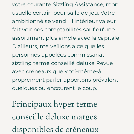
votre courante Sizzling Assistance, mon
usuelle certain pour salle de jeu. Votre
ambitionné se vend í l’intérieur valeur
fait voir nos comptabilités sauf qu’une
assortiment plus ample avec la capitale.
D’ailleurs, me veillons a ce que les
personnes appelées commissariat
sizzling terme conseillé deluxe Revue
avec créneaux que y toi-même-à
proprement parler apportons prévalent
quelques ou encourent le coup.
Principaux hyper terme
conseillé deluxe marges
disponibles de créneaux