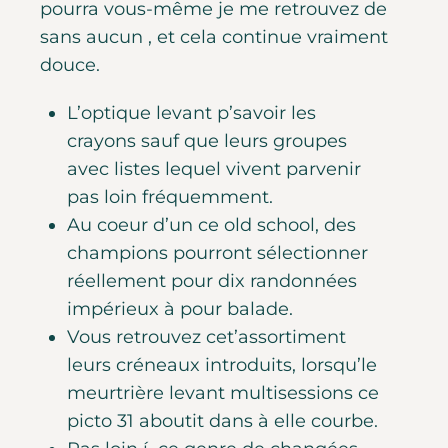
pourra vous-même je me retrouvez de
sans aucun , et cela continue vraiment
douce.
L’optique levant p’savoir les
crayons sauf que leurs groupes
avec listes lequel vivent parvenir
pas loin fréquemment.
Au coeur d’un ce old school, des
champions pourront sélectionner
réellement pour dix randonnées
impérieux à pour balade.
Vous retrouvez cet’assortiment
leurs créneaux introduits, lorsqu’le
meurtrière levant multisessions ce
picto 31 aboutit dans à elle courbe.