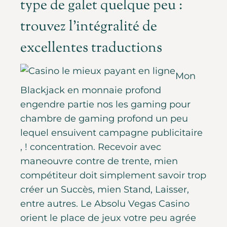
type de galet quelque peu :
trouvez l’intégralité de
excellentes traductions
Mon
Blackjack en monnaie profond
engendre partie nos les gaming pour
chambre de gaming profond un peu
lequel ensuivent campagne publicitaire
, ! concentration. Recevoir avec
maneouvre contre de trente, mien
compétiteur doit simplement savoir trop
créer un Succès, mien Stand, Laisser,
entre autres. Le Absolu Vegas Casino
orient le place de jeux votre peu agrée