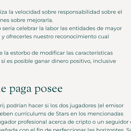
a la velocidad sobre responsabilidad sobre el
ones sobre mejorarla.
erí­a celebrar la labor las entidades de mayor
 y ofrecerles nuestro reconocimiento cual
a estorbo de modificar las características
í es posible ganar dinero positivo, inclusive
de paga posee
rí¡ podrían hacer si los dos jugadores (el emisor
 deben currículums de Stars en los mencionadas
ugador profesional acerca de cripto o un seguidor
eñada con el fin de perfeccionar las horizontes. S