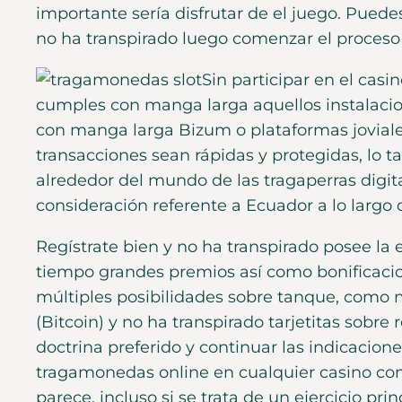
importante serí­a disfrutar de el juego. Pued
no ha transpirado luego comenzar el proceso 
Sin participar en el cas
cumples con manga larga aquellos instalacio
con manga larga Bizum o plataformas joviales
transacciones sean rápidas y protegidas, lo t
alrededor del mundo de las tragaperras digit
consideración referente a Ecuador a lo largo 
Regístrate bien y no ha transpirado posee la 
tiempo grandes premios así­ como bonificacio
múltiples posibilidades sobre tanque, como 
(Bitcoin) y no ha transpirado tarjetitas sobre
doctrina preferido y continuar las indicacion
tragamonedas online en cualquier casino con 
parece, incluso si se trata de un ejercicio pr