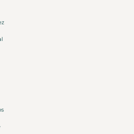
ez
al
os
e