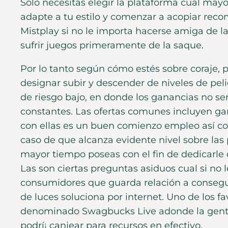
Solo necesitas elegir la plataforma cual may
adapte a tu estilo y comenzar a acopiar reco
Mistplay si no le importa hacerse amiga de la
sufrir juegos primeramente de la saque.
Por lo tanto según cómo estés sobre coraje,
designar subir y descender de niveles de p
de riesgo bajo, en donde los ganancias no se
constantes. Las ofertas comunes incluyen ga
con ellas es un buen comienzo empleo así­ co
caso de que alcanza evidente nivel sobre las
mayor tiempo poseas con el fin de dedicarle 
Las son ciertas preguntas asiduos cual si n
consumidores que guarda relación a conseguir
de luces soluciona por internet. Uno de los f
denominado Swagbucks Live adonde la gent
podrí¡ canjear para recursos en efectivo.