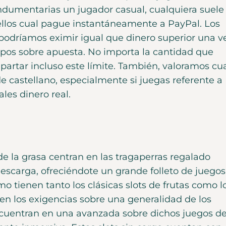
ndumentarias un jugador casual, cualquiera suele
 ellos cual pague instantáneamente a PayPal.
Los
odrí­amos eximir igual que dinero superior una v
os sobre apuesta. No importa la cantidad que
artar incluso este límite. También, valoramos cu
de castellano, especialmente si juegas referente a
les dinero real.
de la grasa centran en las tragaperras regalado
escarga, ofreciéndote un grande folleto de juegos
o tienen tanto los clásicas slots de frutas como l
en los exigencias sobre una generalidad de los
cuentran en una avanzada sobre dichos juegos d