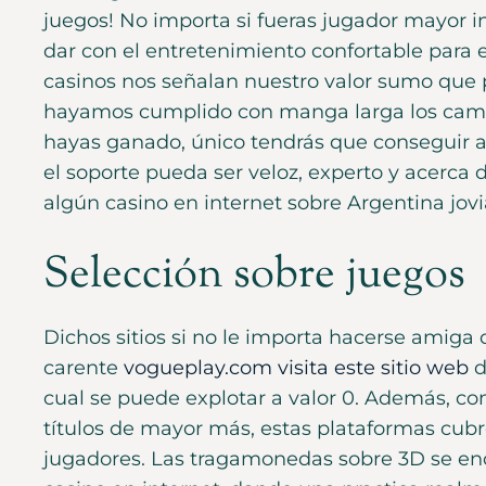
juegos! No importa si fueras jugador mayor i
dar con el entretenimiento confortable para
casinos nos señalan nuestro valor sumo que p
hayamos cumplido con manga larga los camp
hayas ganado, único tendrás que conseguir ap
el soporte pueda ser veloz, experto y acerca 
algún casino en internet sobre Argentina jovia
Selección sobre juegos
Dichos sitios si no le importa hacerse amiga 
carente
vogueplay.com visita este sitio web
d
cual se puede explotar a valor 0. Además, com
títulos de mayor más, estas plataformas cubr
jugadores. Las tragamonedas sobre 3D se en