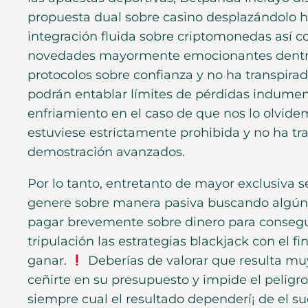
propuesta dual sobre casino desplazándolo ha
integración fluida sobre criptomonedas así­ 
novedades mayormente emocionantes dentro 
protocolos sobre confianza y no ha transpirad
podrán entablar límites de pérdidas indument
enfriamiento en el caso de que nos lo olvidem
estuviese estrictamente prohibida y no ha tra
demostración avanzados.
Por lo tanto, entretanto de mayor exclusiva s
genere sobre manera pasiva buscando algún 
pagar brevemente sobre dinero para consegui
tripulación las estrategias blackjack con el fi
ganar.
Deberías de valorar que resulta muy 
ceñirte en su presupuesto y impide el peligr
siempre cual el resultado dependerí¡ de el su