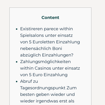
Content
Existireren parece within
Spielsalons unter einsatz
von 5 Euroletten Einzahlung
nebensächlich Boni
abzüglich Einzahlungen?
Zahlungsmöglichkeiten
within Casinos unter einsatz
von 5 Euro Einzahlung
Abruf zu
Tagesordnungspunkt Zum
besten geben wieder und
wieder irgendwas erst als