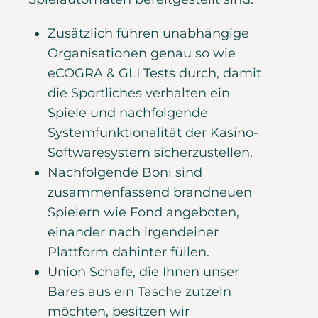
Zusätzlich führen unabhängige
Organisationen genau so wie
eCOGRA & GLI Tests durch, damit
die Sportliches verhalten ein
Spiele und nachfolgende
Systemfunktionalität der Kasino-
Softwaresystem sicherzustellen.
Nachfolgende Boni sind
zusammenfassend brandneuen
Spielern wie Fond angeboten,
einander nach irgendeiner
Plattform dahinter füllen.
Union Schafe, die Ihnen unser
Bares aus ein Tasche zutzeln
möchten, besitzen wir