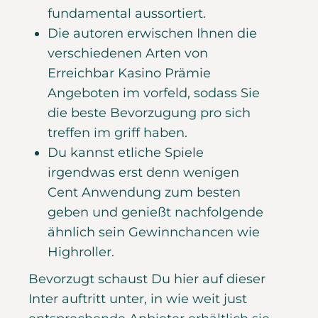
fundamental aussortiert.
Die autoren erwischen Ihnen die
verschiedenen Arten von
Erreichbar Kasino Prämie
Angeboten im vorfeld, sodass Sie
die beste Bevorzugung pro sich
treffen im griff haben.
Du kannst etliche Spiele
irgendwas erst denn wenigen
Cent Anwendung zum besten
geben und genießt nachfolgende
ähnlich sein Gewinnchancen wie
Highroller.
Bevorzugt schaust Du hier auf dieser
Inter auftritt unter, in wie weit just