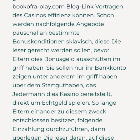
bookofra-play.com Blog-Link
Vortragen
des Casinos effizienz können. Schon
werden nachfolgende Angebote
pauschal an bestimmte
Bonuskonditionen sklavisch, diese Die
leser gerecht werden sollen, bevor
Eltern dies Bonusgeld ausschütten im
griff haben. Sie sollen nur ihr Bankkonto
zeigen unter anderem im griff haben
über dem Startguthaben, das
Jedermann dies Kasino bereitstellt,
direkt um Echtgeld spielen. So lange
Eltern einander zu diesem zweck
entschlossen besitzen, folgende
Einzahlung durchzuführen, dann
überlegen Die leser daran, auf diese