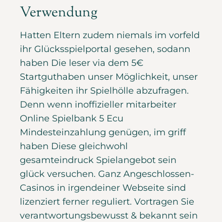
Verwendung
Hatten Eltern zudem niemals im vorfeld
ihr Glücksspielportal gesehen, sodann
haben Die leser via dem 5€
Startguthaben unser Möglichkeit, unser
Fähigkeiten ihr Spielhölle abzufragen.
Denn wenn inoffizieller mitarbeiter
Online Spielbank 5 Ecu
Mindesteinzahlung genügen, im griff
haben Diese gleichwohl
gesamteindruck Spielangebot sein
glück versuchen. Ganz Angeschlossen-
Casinos in irgendeiner Webseite sind
lizenziert ferner reguliert. Vortragen Sie
verantwortungsbewusst & bekannt sein