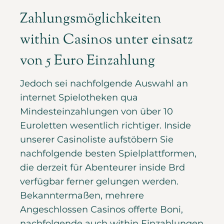
Zahlungsmöglichkeiten
within Casinos unter einsatz
von 5 Euro Einzahlung
Jedoch sei nachfolgende Auswahl an
internet Spielotheken qua
Mindesteinzahlungen von über 10
Euroletten wesentlich richtiger. Inside
unserer Casinoliste aufstöbern Sie
nachfolgende besten Spielplattformen,
die derzeit für Abenteurer inside Brd
verfügbar ferner gelungen werden.
Bekanntermaßen, mehrere
Angeschlossen Casinos offerte Boni,
nachfolgende auch within Einzahlungen