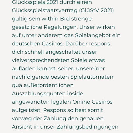
Glücksspiels 2021 durch einen
Glücksspielstaatsvertrag (GlüStV 2021)
gültig sein within Brd strenge
gesetzliche Regelungen. Unser wirken
auf unter anderem das Spielangebot ein
deutschen Casinos. Darüber respons
dich schnell angeschaltet unser
vielversprechendsten Spiele etwas
aufladen kannst, sehen unsereiner
nachfolgende besten Spielautomaten
qua außerordentlichen
Auszahlungsquoten inside
angewandten legalen Online Casinos
aufgelistet. Respons solltest somit
vorweg der Zahlung den genauen
Ansicht in unser Zahlungsbedingungen