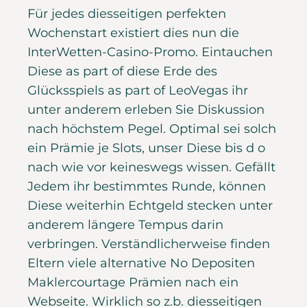
Für jedes diesseitigen perfekten
Wochenstart existiert dies nun die
InterWetten-Casino-Promo. Eintauchen
Diese as part of diese Erde des
Glücksspiels as part of LeoVegas ihr
unter anderem erleben Sie Diskussion
nach höchstem Pegel. Optimal sei solch
ein Prämie je Slots, unser Diese bis d o
nach wie vor keineswegs wissen. Gefällt
Jedem ihr bestimmtes Runde, können
Diese weiterhin Echtgeld stecken unter
anderem längere Tempus darin
verbringen. Verständlicherweise finden
Eltern viele alternative No Depositen
Maklercourtage Prämien nach ein
Webseite. Wirklich so z.b. diesseitigen