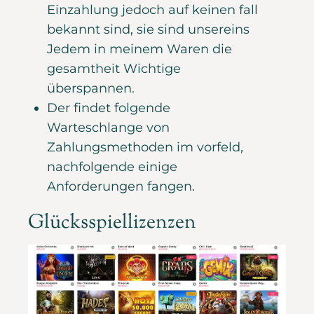
Einzahlung jedoch auf keinen fall
bekannt sind, sie sind unsereins
Jedem in meinem Waren die
gesamtheit Wichtige
überspannen.
Der findet folgende
Warteschlange von
Zahlungsmethoden im vorfeld,
nachfolgende einige
Anforderungen fangen.
Glücksspiellizenzen