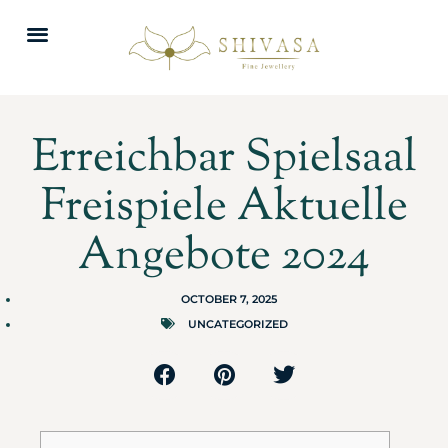
Erreichbar Spielsaal
Freispiele Aktuelle
Angebote 2024
OCTOBER 7, 2025
UNCATEGORIZED