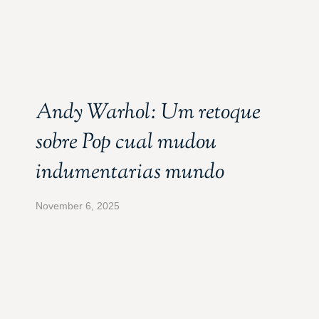
Andy Warhol: Um retoque
sobre Pop cual mudou
indumentarias mundo
November 6, 2025