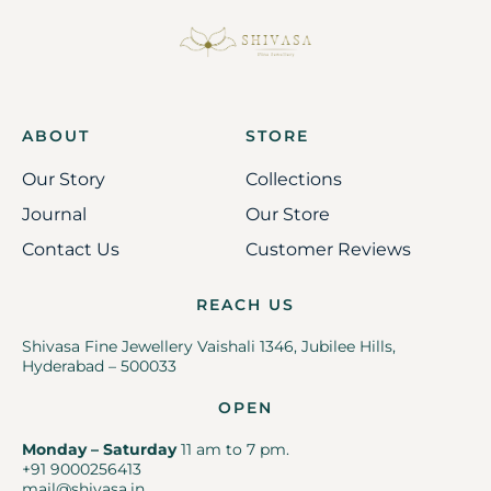
ABOUT
STORE
Our Story
Collections
Journal
Our Store
Contact Us
Customer Reviews
REACH US
Shivasa Fine Jewellery Vaishali 1346, Jubilee Hills,
Hyderabad – 500033
OPEN
Monday – Saturday
11 am to 7 pm.
+91 9000256413
mail@shivasa.in