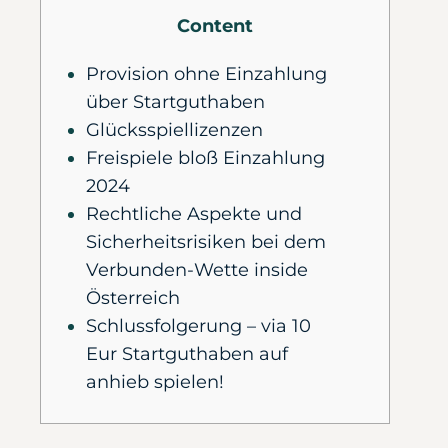
Content
Provision ohne Einzahlung
über Startguthaben
Glücksspiellizenzen
Freispiele bloß Einzahlung
2024
Rechtliche Aspekte und
Sicherheitsrisiken bei dem
Verbunden-Wette inside
Österreich
Schlussfolgerung – via 10
Eur Startguthaben auf
anhieb spielen!