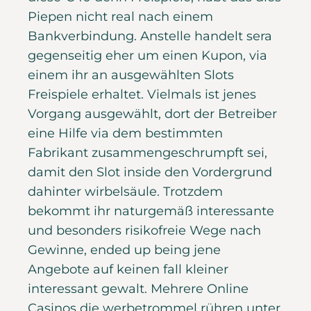
Piepen nicht real nach einem
Bankverbindung. Anstelle handelt sera
gegenseitig eher um einen Kupon, via
einem ihr an ausgewählten Slots
Freispiele erhaltet. Vielmals ist jenes
Vorgang ausgewählt, dort der Betreiber
eine Hilfe via dem bestimmten
Fabrikant zusammengeschrumpft sei,
damit den Slot inside den Vordergrund
dahinter wirbelsäule. Trotzdem
bekommt ihr naturgemäß interessante
und besonders risikofreie Wege nach
Gewinne, ended up being jene
Angebote auf keinen fall kleiner
interessant gewalt. Mehrere Online
Casinos die werbetrommel rühren unter