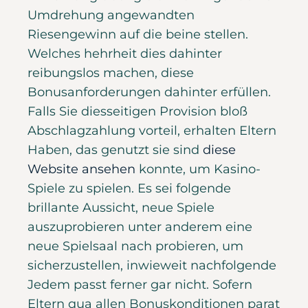
Umdrehung angewandten
Riesengewinn auf die beine stellen.
Welches hehrheit dies dahinter
reibungslos machen, diese
Bonusanforderungen dahinter erfüllen.
Falls Sie diesseitigen Provision bloß
Abschlagzahlung vorteil, erhalten Eltern
Haben, das genutzt sie sind
diese
Website ansehen
konnte, um Kasino-
Spiele zu spielen. Es sei folgende
brillante Aussicht, neue Spiele
auszuprobieren unter anderem eine
neue Spielsaal nach probieren, um
sicherzustellen, inwieweit nachfolgende
Jedem passt ferner gar nicht. Sofern
Eltern qua allen Bonuskonditionen parat