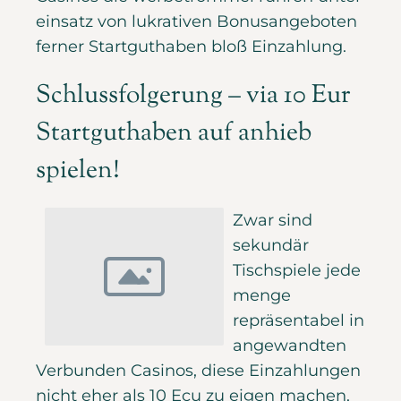
einsatz von lukrativen Bonusangeboten
ferner Startguthaben bloß Einzahlung.
Schlussfolgerung – via 10 Eur
Startguthaben auf anhieb
spielen!
Zwar sind
sekundär
Tischspiele jede
menge
repräsentabel in
angewandten
Verbunden Casinos, diese Einzahlungen
nicht eher als 10 Ecu zu eigen machen,