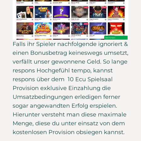
Falls ihr Spieler nachfolgende ignoriert &
einen Bonusbetrag keineswegs umsetzt,
verfällt unser gewonnene Geld. So lange
respons Hochgefühl tempo, kannst
respons über dem 10 Ecu Spielsaal
Provision exklusive Einzahlung die
Umsatzbedingungen erledigen ferner
sogar angewandten Erfolg erspielen.
Hierunter versteht man diese maximale
Menge, diese du unter einsatz von dem
kostenlosen Provision obsiegen kannst.