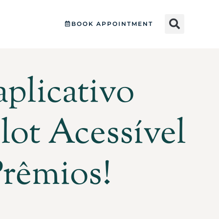
BOOK APPOINTMENT
plicativo
lot Acessível
rêmios!