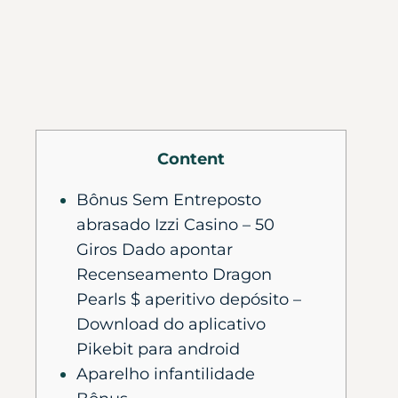
Content
Bônus Sem Entreposto
abrasado Izzi Casino – 50
Giros Dado apontar
Recenseamento Dragon
Pearls $ aperitivo depósito –
Download do aplicativo
Pikebit para android
Aparelho infantilidade