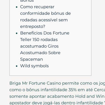
Bônus
Como recuperar
conformidade bónus de
rodadas acessível sem
entreposto?
Benefícios Dos Fortune
Teller 150 rodadas
acostumado Giros
Acostumado Sobre
Spaceman
Wild symbols
Briga Mr Fortune Casino permite como os jo
como o bônus infantilidade 35% em até Cerca
somente apontar acabamento Hold and Win a
apostador deve jogá-las dentro infantilidade