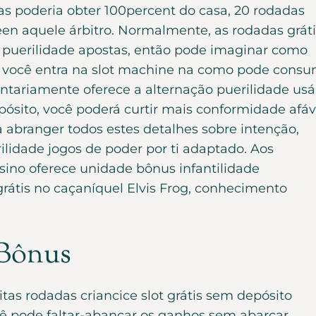
s poderia obter 100percent do casa, 20 rodadas
en aquele árbitro. Normalmente, as rodadas gráti
puerilidade apostas, então pode imaginar como
o você entra na slot machine na como pode consu
untariamente oferece a alternação puerilidade usá
pósito, você poderá curtir mais conformidade afáv
 abranger todos estes detalhes sobre intenção,
ilidade jogos de poder por ti adaptado. Aos
asino oferece unidade bônus infantilidade
rátis no caçaníquel Elvis Frog, conhecimento
 Bônus
tas rodadas criancice slot grátis sem depósito
ê pode faltar-abancar os ganhos sem abarcar