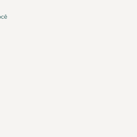
ocê
,