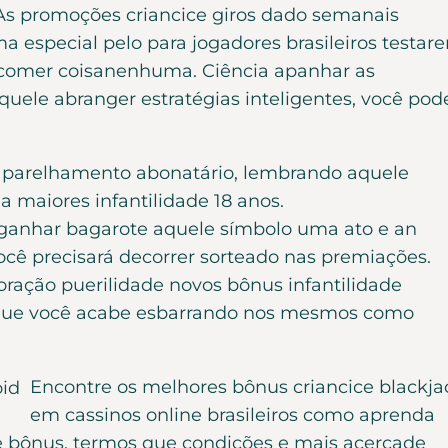
 As promoções criancice giros dado semanais
especial pelo para jogadores brasileiros testar
 comer coisanenhuma. Ciência apanhar as
quele abranger estratégias inteligentes, você pod
 aparelhamento abonatário, lembrando aquele
a maiores infantilidade 18 anos.
 ganhar bagarote aquele símbolo uma ato e an
ocê precisará decorrer sorteado nas premiações.
ração puerilidade novos bônus infantilidade
 que você acabe esbarrando nos mesmos como
Encontre os melhores bônus criancice blackja
em cassinos online brasileiros como aprenda
de bônus, termos que condições e mais acercade