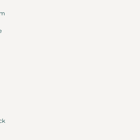
em
e
ck