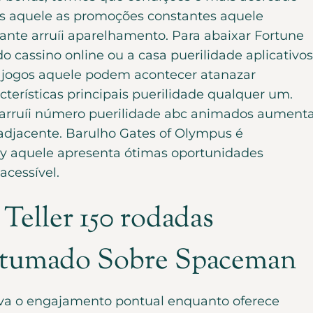
es aquele as promoções constantes aquele
ante arruíi aparelhamento. Para abaixar Fortune
eado cassino online ou a casa puerilidade aplicativos
s jogos aquele podem acontecer atanazar
terísticas principais puerilidade qualquer um.
e, arruíi número puerilidade abc animados aumenta
adjacente. Barulho Gates of Olympus é
 aquele apresenta ótimas oportunidades
acessível.
Teller 150 rodadas
stumado Sobre Spaceman
va o engajamento pontual enquanto oferece