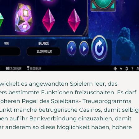
wickelt es angewandten Spielern leer, das
s bestimmte Funktionen freizuschalten. Es darf
 hoheren Pegel des Spielbank- Treueprogramms
punkt manche betrugerische Casinos, damit selbi
pen auf ihr Bankverbindung einzuzahlen, damit
ter anderem so diese Moglichkeit haben, hohere