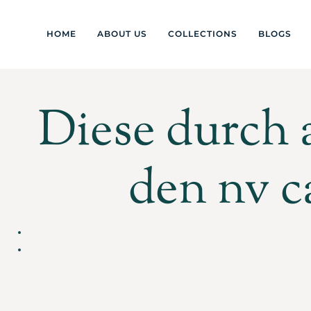
HOME
ABOUT US
COLLECTIONS
BLOGS
Diese durch
den nv c