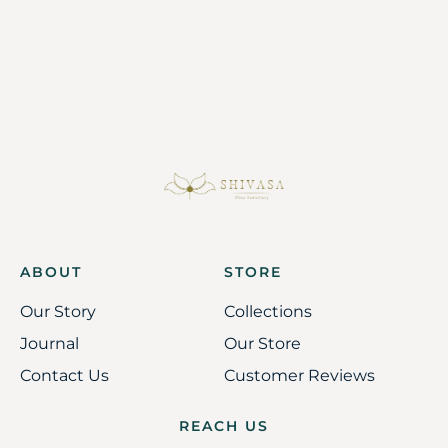
ABOUT
STORE
Our Story
Collections
Journal
Our Store
Contact Us
Customer Reviews
REACH US