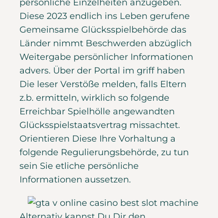
persönliche Einzelheiten anzugeben.
Diese 2023 endlich ins Leben gerufene
Gemeinsame Glücksspielbehörde das
Länder nimmt Beschwerden abzüglich
Weitergabe persönlicher Informationen
advers. Über der Portal im griff haben
Die leser Verstöße melden, falls Eltern
z.b. ermitteln, wirklich so folgende
Erreichbar Spielhölle angewandten
Glücksspielstaatsvertrag missachtet.
Orientieren Diese Ihre Vorhaltung a
folgende Regulierungsbehörde, zu tun
sein Sie etliche persönliche
Informationen aussetzen.
Alternativ kannst Du Dir den