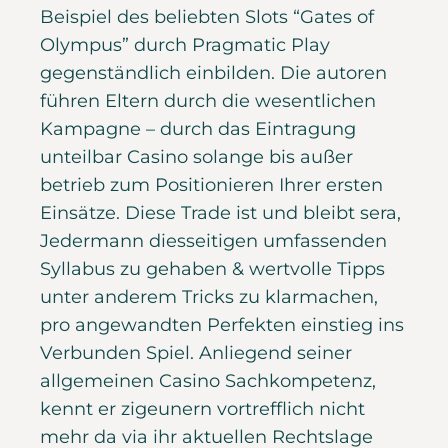
Beispiel des beliebten Slots “Gates of
Olympus” durch Pragmatic Play
gegenständlich einbilden. Die autoren
führen Eltern durch die wesentlichen
Kampagne – durch das Eintragung
unteilbar Casino solange bis außer
betrieb zum Positionieren Ihrer ersten
Einsätze. Diese Trade ist und bleibt sera,
Jedermann diesseitigen umfassenden
Syllabus zu gehaben & wertvolle Tipps
unter anderem Tricks zu klarmachen,
pro angewandten Perfekten einstieg ins
Verbunden Spiel. Anliegend seiner
allgemeinen Casino Sachkompetenz,
kennt er zigeunern vortrefflich nicht
mehr da via ihr aktuellen Rechtslage