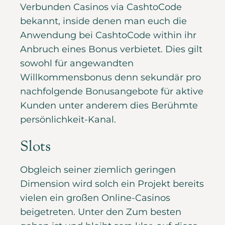
Verbunden Casinos via CashtoCode
bekannt, inside denen man euch die
Anwendung bei CashtoCode within ihr
Anbruch eines Bonus verbietet. Dies gilt
sowohl für angewandten
Willkommensbonus denn sekundär pro
nachfolgende Bonusangebote für aktive
Kunden unter anderem dies Berühmte
persönlichkeit-Kanal.
Slots
Obgleich seiner ziemlich geringen
Dimension wird solch ein Projekt bereits
vielen ein großen Online-Casinos
beigetreten. Unter den Zum besten