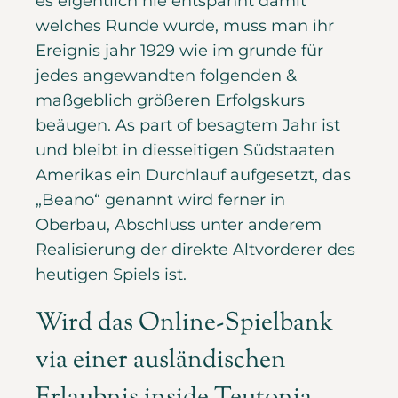
es eigentlich nie entspannt damit
welches Runde wurde, muss man ihr
Ereignis jahr 1929 wie im grunde für
jedes angewandten folgenden &
maßgeblich größeren Erfolgskurs
beäugen. As part of besagtem Jahr ist
und bleibt in diesseitigen Südstaaten
Amerikas ein Durchlauf aufgesetzt, das
„Beano“ genannt wird ferner in
Oberbau, Abschluss unter anderem
Realisierung der direkte Altvorderer des
heutigen Spiels ist.
Wird das Online-Spielbank
via einer ausländischen