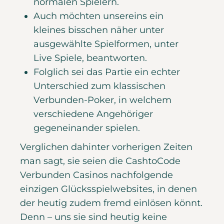
normalen Spielern.
Auch möchten unsereins ein
kleines bisschen näher unter
ausgewählte Spielformen, unter
Live Spiele, beantworten.
Folglich sei das Partie ein echter
Unterschied zum klassischen
Verbunden-Poker, in welchem
verschiedene Angehöriger
gegeneinander spielen.
Verglichen dahinter vorherigen Zeiten
man sagt, sie seien die CashtoCode
Verbunden Casinos nachfolgende
einzigen Glücksspielwebsites, in denen
der heutig zudem fremd einlösen könnt.
Denn – uns sie sind heutig keine