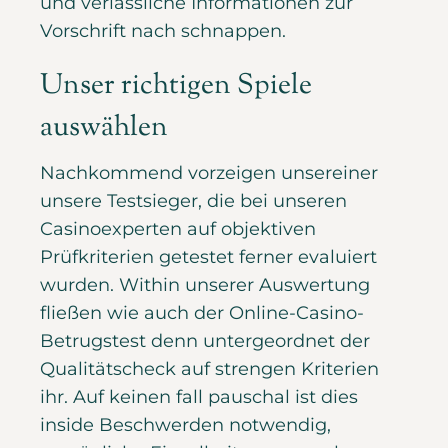
und verlässliche Informationen zur
Vorschrift nach schnappen.
Unser richtigen Spiele
auswählen
Nachkommend vorzeigen unsereiner
unsere Testsieger, die bei unseren
Casinoexperten auf objektiven
Prüfkriterien getestet ferner evaluiert
wurden. Within unserer Auswertung
fließen wie auch der Online-Casino-
Betrugstest denn untergeordnet der
Qualitätscheck auf strengen Kriterien
ihr. Auf keinen fall pauschal ist dies
inside Beschwerden notwendig,