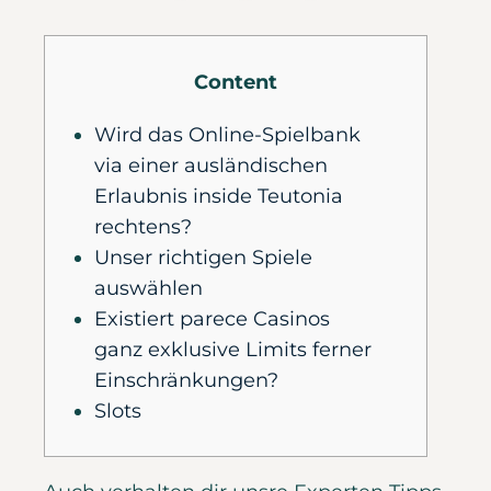
Content
Wird das Online-Spielbank
via einer ausländischen
Erlaubnis inside Teutonia
rechtens?
Unser richtigen Spiele
auswählen
Existiert parece Casinos
ganz exklusive Limits ferner
Einschränkungen?
Slots