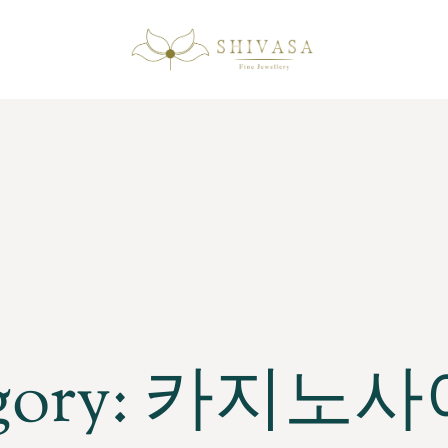
egory: 카지노사