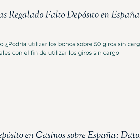
as Regalado Falto Depósito en España
 ¿Podría utilizar los bonos sobre 50 giros sin carg
es con el fin de utilizar los giros sin cargo
epósito en Сasinos sobre España: Dato