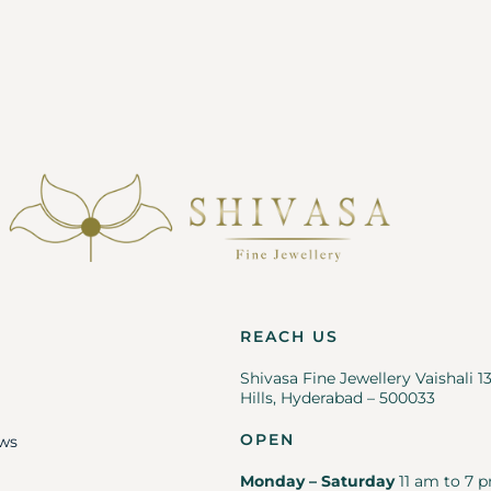
REACH US
Shivasa Fine Jewellery Vaishali 1
Hills, Hyderabad – 500033
OPEN
ws
Monday – Saturday
11 am to 7 p