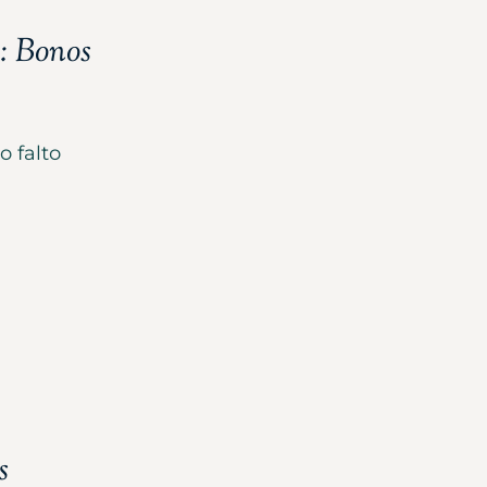
: Bonos
o falto
s