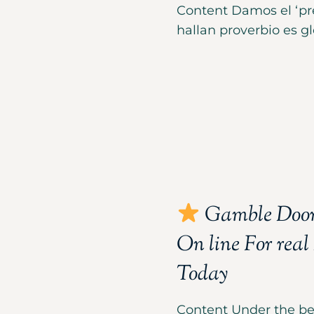
Content Damos el ‘prem
hallan proverbio es g
Gamble Doors 
On line For real
Today
Content Under the bed