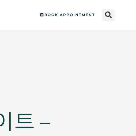
BOOK APPOINTMENT
이트 –