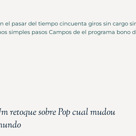
el pasar del tiempo cincuenta giros sin cargo si
nos simples pasos Campos de el programa bono d
m retoque sobre Pop cual mudou
mundo