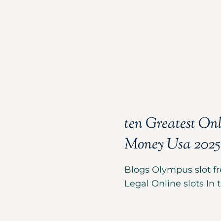
ten Greatest Onli
Money Usa 2025
Blogs Olympus slot fr
Legal Online slots In