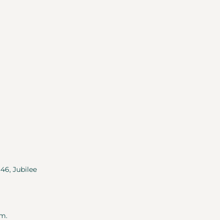
346, Jubilee
m.