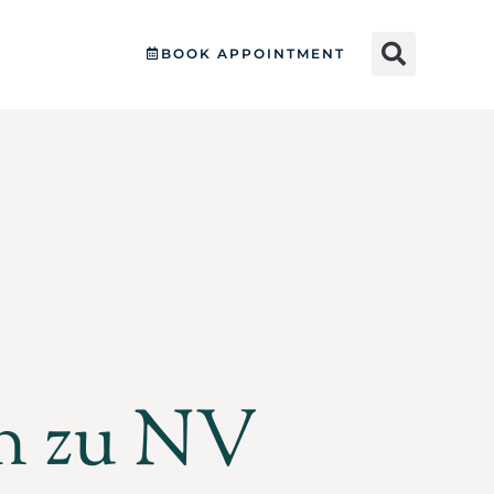
BOOK APPOINTMENT
n zu NV