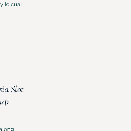
y lo cual
ia Slot
 up
 along