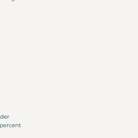
 der
 percent