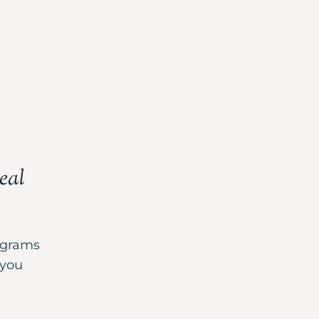
real
rograms
 you