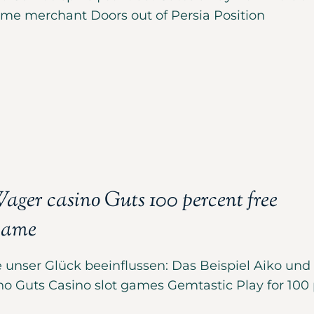
ame merchant Doors out of Persia Position
ager casino Guts 100 percent free
Game
 unser Glück beeinflussen: Das Beispiel Aiko und
no Guts Casino slot games Gemtastic Play for 100