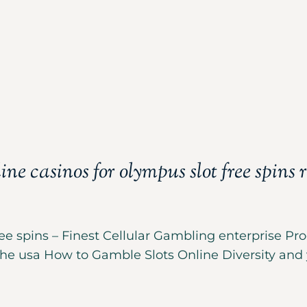
ne casinos for olympus slot free spins 
ee spins – Finest Cellular Gambling enterprise P
 the usa How to Gamble Slots Online Diversity and