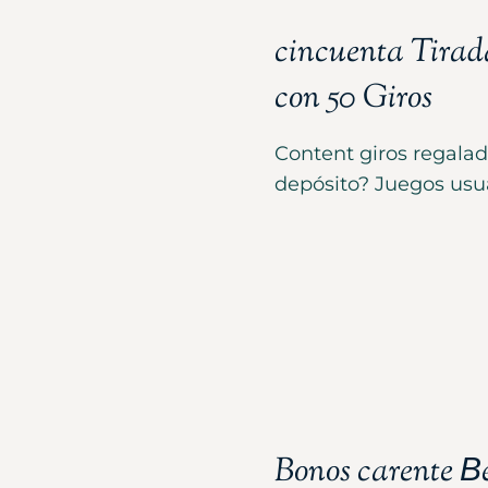
cincuenta Tirad
con 50 Giros
Content giros regalado
depósito? Juegos usual
Bonos carente В