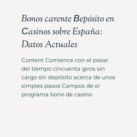
Bonos carente Вepósito en
Сasinos sobre España:
Datos Actuales
Content Comience con el pasar
del tiempo cincuenta giros sin
cargo sin depósito acerca de unos
simples pasos Campos de el
programa bono de casino