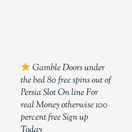
Gamble Doors under
the bed 80 free spins out of
Persia Slot On line For
real Money otherwise 100
percent free Sign up
Today