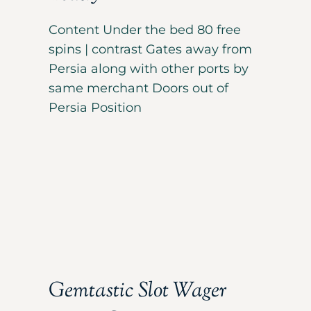
Content Under the bed 80 free
spins | contrast Gates away from
Persia along with other ports by
same merchant Doors out of
Persia Position
Gemtastic Slot Wager