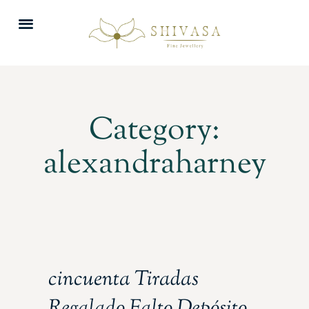
Category:
alexandraharney
cincuenta Tiradas
Regalado Falto Depósito