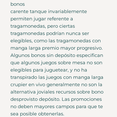
bonos
carente tanque invariablemente
permiten jugar referente a
tragamonedas, pero ciertas
tragamonedas podrían nunca ser
elegibles, como las tragamonedas con
manga larga premio mayor progresivo.
Algunos bonos sin depósito especifican
que algunos juegos sobre mesa no son
elegibles para juguetear, y no ha
transpirado las juegos con manga larga
crupier en vivo generalmente no son la
alternativa joviales recursos sobre bono
desprovisto depósito. Las promociones
no deben mayores campos para que te
sea posible obtenerlas.