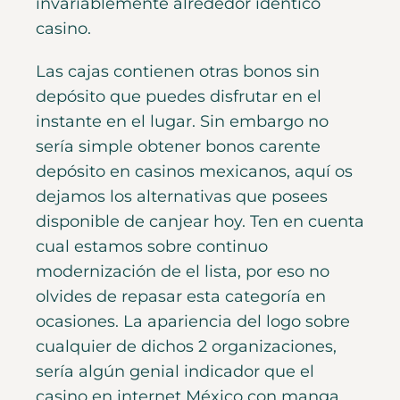
invariablemente alrededor idéntico
casino.
Las cajas contienen otras bonos sin
depósito que puedes disfrutar en el
instante en el lugar. Sin embargo no
serí­a simple obtener bonos carente
depósito en casinos mexicanos, aquí os
dejamos los alternativas que posees
disponible de canjear hoy. Ten en cuenta
cual estamos sobre continuo
modernización de el lista, por eso no
olvides de repasar esta categoría en
ocasiones. La apariencia del logo sobre
cualquier de dichos 2 organizaciones,
serí­a algún genial indicador que el
casino en internet México con manga