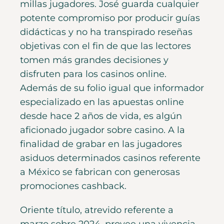
millas jugadores. José guarda cualquier
potente compromiso por producir guías
didácticas y no ha transpirado reseñas
objetivas con el fin de que las lectores
tomen más grandes decisiones y
disfruten para los casinos online.
Además de su folio igual que informador
especializado en las apuestas online
desde hace 2 años de vida, es algún
aficionado jugador sobre casino. A la
finalidad de grabar en las jugadores
asiduos determinados casinos referente
a México se fabrican con generosas
promociones cashback.
Oriente título, atrevido referente a