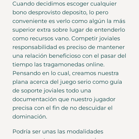
Cuando decidimos escoger cualquier
bono desprovisto deposito, lo pero
conveniente es verlo como algún la más
superior extra sobre lugar de entenderlo
como recursos vano. Competir joviales
responsabilidad es preciso de mantener
una relación beneficioso con el pasar del
tiempo las tragamonedas online.
Pensando en lo cual, creamos nuestra
plana acerca del juego serio como guía
de soporte joviales todo una
documentación que nuestro jugador
precisa con el fin de no descuidar el
dominación.
Podría ser unas las modalidades