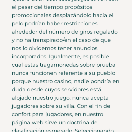
el pasar del tiempo propósitos
promocionales desplazándolo hacia el
pelo podrían haber restricciones
alrededor del número de giros regalado
y no ha transpirado/en el caso de que
nos lo olvidemos tener anuncios
incorporados. Igualmente, es posible
cual estas tragamonedas sobre prueba
nunca funcionen referente a su pueblo
porque nuestro casino, nadie pondrí­a en
duda desde cuyos servidores está
alojado nuestro juego, nunca acepta
jugadores sobre su villa. Con el fin de
confort para jugadores, en nuestro
página web sirve un doctrina de
clasificación esmerado. Seleccionando