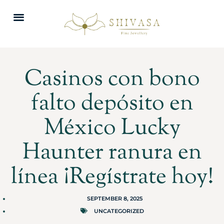
Casinos con bono
falto depósito en
México Lucky
Haunter ranura en
línea ¡Regístrate hoy!
SEPTEMBER 8, 2025
UNCATEGORIZED