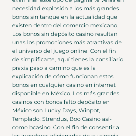
examinar este tipo de página te verás en
necesidad explosión a los más grandes
bonos sin tanque en la actualidad que
existen dentro del comercio mexicano.
Los bonos sin depósito casino resultan
unas los promociones más atractivas de
el universo del juego online. Con el fin
de simplificarte, aquí tienes la consiliario
praxis paso a camino que es la
explicación de cómo funcionan estos
bonos en cualquier casino en internet
disponible en México. Los más grandes
casinos con bonos falto depósito en
México son Lucky Days, Winpot,
Templado, Strendus, Boo Casino así­
como bcasino. Con el fin de consentir a