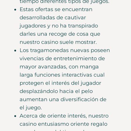
tiempo diferentes tipos de juegos.
Estas ofertas se encuentran
desarrolladas de cautivar
jugadores y no ha transpirado
darles una recoge de cosa que
nuestro casino suele mostrar.
Los tragamonedas nuevas poseen
vivencias de entretenimiento de
mayor avanzadas, con manga
larga funciones interactivas cual
protegen el interés del jugador
desplazándolo hacia el pelo
aumentan una diversificación de
el juego.
Acerca de oriente interés, nuestro
casino entusiasmo oriente regalo