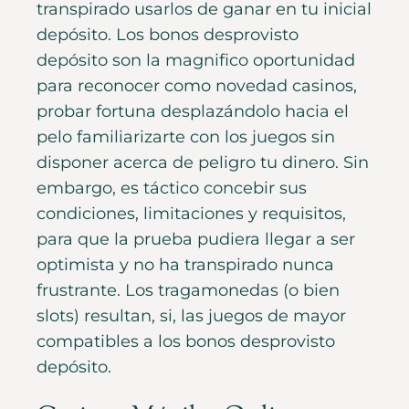
transpirado usarlos de ganar en tu inicial
depósito. Los bonos desprovisto
depósito son la magnifico oportunidad
para reconocer como novedad casinos,
probar fortuna desplazándolo hacia el
pelo familiarizarte con los juegos sin
disponer acerca de peligro tu dinero. Sin
embargo, es táctico concebir sus
condiciones, limitaciones y requisitos,
para que la prueba pudiera llegar a ser
optimista y no ha transpirado nunca
frustrante. Los tragamonedas (o bien
slots) resultan, si, las juegos de mayor
compatibles a los bonos desprovisto
depósito.