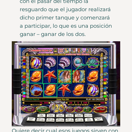
con el pasar del tiempo la
resguardo que el jugador realizará
dicho primer tanque y comenzará
a participar, lo que es una posición
ganar – ganar de los dos.
Quiere decir cual esos juegos sirven con