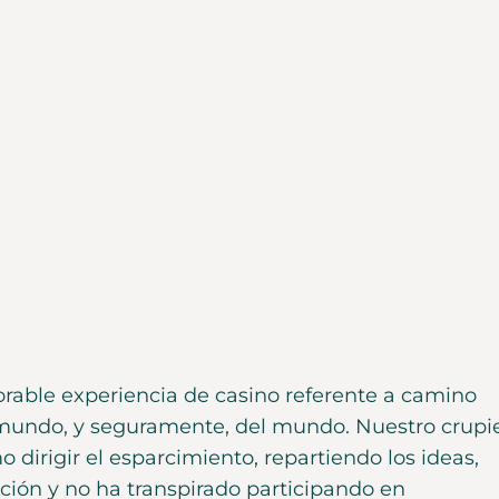
jorable experiencia de casino referente a camino
 mundo, y seguramente, del mundo. Nuestro crupi
o dirigir el esparcimiento, repartiendo los ideas,
ución y no ha transpirado participando en