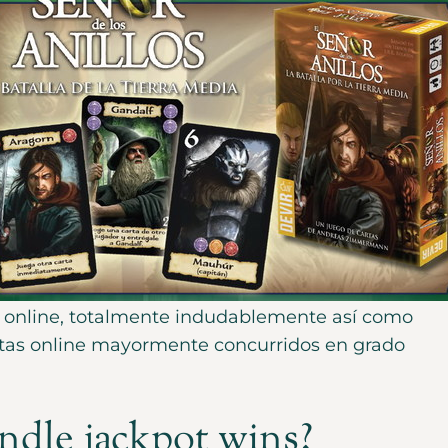
o online, totalmente indudablemente así­ como
estas online mayormente concurridos en grado
ndle jackpot wins?