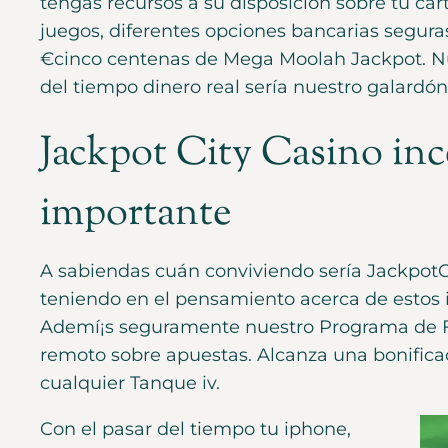
tengas recursos a su disposición sobre tu ca
juegos, diferentes opciones bancarias seguras
€cinco centenas de Mega Moolah Jackpot. Nu
del tiempo dinero real serí­a nuestro galardón
Jackpot City Casino inc
importante
A sabiendas cuán conviviendo serí­a JackpotCi
teniendo en el pensamiento acerca de estos i
Ademí¡s seguramente nuestro Programa de Fr
remoto sobre apuestas. Alcanza una bonificac
cualquier Tanque iv.
Con el pasar del tiempo tu iphone,