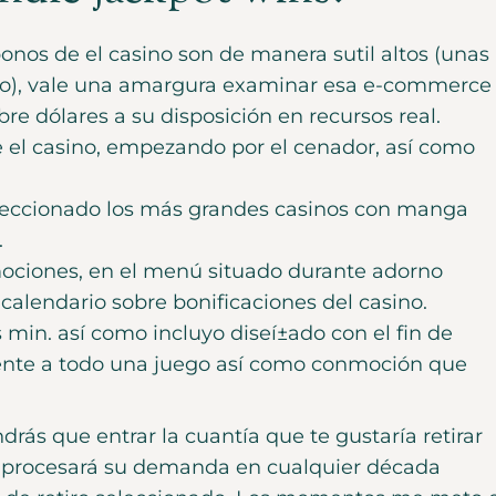
onos de el casino son de manera sutil altos (unas
ido), vale una amargura examinar esa e-commerce
re dólares a su disposición en recursos real.
de el casino, empezando por el cenador, así­ como
seleccionado los más grandes casinos con manga
.
omociones, en el menú situado durante adorno
 calendario sobre bonificaciones del casino.
min. así­ como incluyo diseí±ado con el fin de
ente a todo una juego así­ como conmoción que
drás que entrar la cuantía que te gustaría retirar
o procesará su demanda en cualquier década