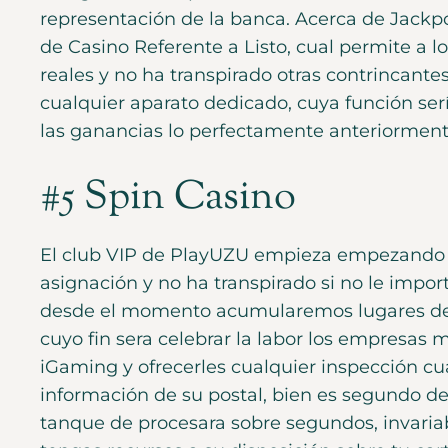
representación de la banca.
Acerca de Jackpo
de Casino Referente a Listo, cual permite a 
reales y no ha transpirado otras contrincante
cualquier aparato dedicado, cuya función ser
las ganancias lo perfectamente anteriorment
#5 Spin Casino
El club VIP de PlayUZU empieza empezando p
asignación y no ha transpirado si no le impor
desde el momento acumularemos lugares de al
cuyo fin sera celebrar la labor los empresa
iGaming y ofrecerles cualquier inspección cu
información de su postal, bien es segundo de
tanque de procesara sobre segundos, invaria