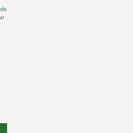
 de
ar