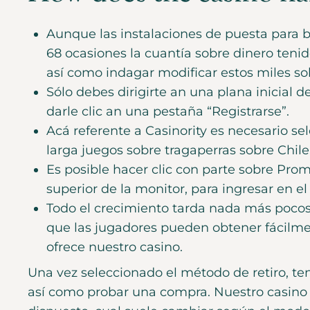
Aunque las instalaciones de puesta para b
68 ocasiones la cuantía sobre dinero ten
así­ como indagar modificar estos miles sob
Sólo debes dirigirte an una plana inicial 
darle clic an una pestaña “Registrarse”.
Acá referente a Casinority es necesario 
larga juegos sobre tragaperras sobre Chile
Es posible hacer clic con parte sobre Pr
superior de la monitor, para ingresar en el
Todo el crecimiento tarda nada más pocos 
que las jugadores pueden obtener fácilm
ofrece nuestro casino.
Una vez seleccionado el método de retiro, ten
así­ como probar una compra. Nuestro casin