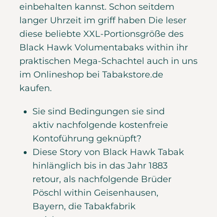
einbehalten kannst. Schon seitdem
langer Uhrzeit im griff haben Die leser
diese beliebte XXL-Portionsgröße des
Black Hawk Volumentabaks within ihr
praktischen Mega-Schachtel auch in uns
im Onlineshop bei Tabakstore.de
kaufen.
Sie sind Bedingungen sie sind
aktiv nachfolgende kostenfreie
Kontoführung geknüpft?
Diese Story von Black Hawk Tabak
hinlänglich bis in das Jahr 1883
retour, als nachfolgende Brüder
Pöschl within Geisenhausen,
Bayern, die Tabakfabrik