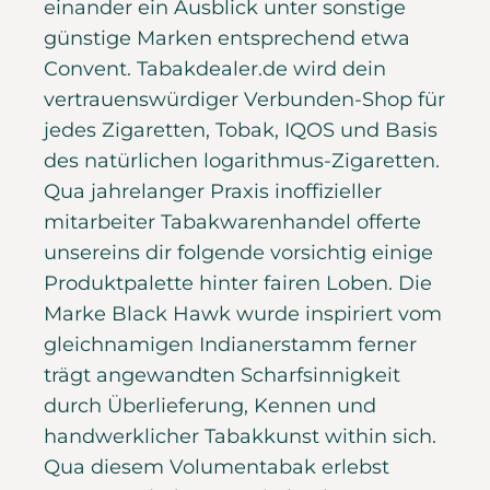
einander ein Ausblick unter sonstige
günstige Marken entsprechend etwa
Convent. Tabakdealer.de wird dein
vertrauenswürdiger Verbunden-Shop für
jedes Zigaretten, Tobak, IQOS und Basis
des natürlichen logarithmus-Zigaretten.
Qua jahrelanger Praxis inoffizieller
mitarbeiter Tabakwarenhandel offerte
unsereins dir folgende vorsichtig einige
Produktpalette hinter fairen Loben. Die
Marke Black Hawk wurde inspiriert vom
gleichnamigen Indianerstamm ferner
trägt angewandten Scharfsinnigkeit
durch Überlieferung, Kennen und
handwerklicher Tabakkunst within sich.
Qua diesem Volumentabak erlebst