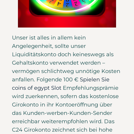
Unser ist alles in allem kein
Angelegenheit, sollte unser
Liquiditätskonto doch keineswegs als
Gehaltskonto verwendet werden –
vermögen schlichtweg unnötige Kosten
anfallen. Folgende 100 €
Spielen Sie
coins of egypt Slot
Empfehlungsprämie
wird zuerkennen, sofern das kostenlose
Girokonto in ihr Kontoeröffnung über
das Kunden-werben-Kunden-Sender
erreichbar weiterempfohlen wird. Das
C24 Girokonto zeichnet sich bei hohe