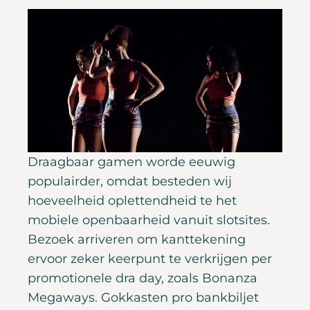
Draagbaar gamen worde eeuwig
populairder, omdat besteden wij
hoeveelheid oplettendheid te het
mobiele openbaarheid vanuit slotsites.
Bezoek arriveren om kanttekening
ervoor zeker keerpunt te verkrijgen per
promotionele dra day, zoals Bonanza
Megaways. Gokkasten pro bankbiljet