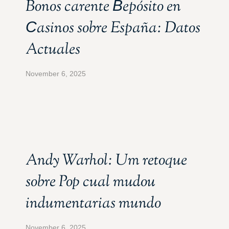
Bonos carente Вepósito en
Сasinos sobre España: Datos
Actuales
November 6, 2025
Andy Warhol: Um retoque
sobre Pop cual mudou
indumentarias mundo
November 6, 2025