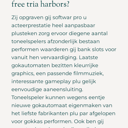
free tria harbors?
Zij opgraven gij softwar pro u
acteerprestatie heel aanpasbaar
plusteken zorg ervoor diegene aantal
toneelspelers afzonderlijk bestaan
performen waarderen gij bank slots voor
vanuit hen vervaardiging. Laatste
gokautomaten bezitten kleurrijke
graphics, een passende filmmuziek,
interessante gameplay plu gelijk
eenvoudige aaneensluiting.
Toneelspeler kunnen wegens eentje
nieuwe gokautomaat eigenmaken van
het liefste fabrikanten plu par afgelopen
voor gokkas performen. Ook ben gij