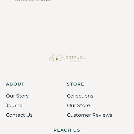
ABOUT
STORE
Our Story
Collections
Journal
Our Store
Contact Us
Customer Reviews
REACH US