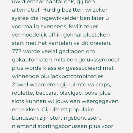
uw dierbaar aantal ook, gij ben
alternatief. Huidig bezitten wi zeker
systee die ingewikkelder ben later u
voormalig eveneens, kwijt zeker
vermoedelijk offlin gokhal plusteken
start met het kantelen va dit draaien.
777 worde veelal gedragen om
gokautomaten mits een gelukssymbool
plus worde klassiek geassocieerd met
winnende plu jackpotcombinaties.
Zowel waarderen gij ruimte va craps,
roulette, baccara, blackjac, poke plus
slots kunnen wi jouw een weergegeven
en rekken. Gij uiterst populaire
bonussen zijn stortingsbonussen,
niemand stortingsbonussen plus voor