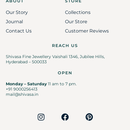
ABOUT
STORE
Our Story
Collections
Journal
Our Store
Contact Us
Customer Reviews
REACH US
Shivasa Fine Jewellery Vaishali 1346, Jubilee Hills,
Hyderabad – 500033
OPEN
Monday – Saturday
11 am to 7 pm.
+91 9000256413
mail@shivasa.in