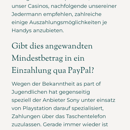
unser Casinos, nachfolgende unsereiner
Jedermann empfehlen, zahlreiche
einige Auszahlungsmöglichkeiten je
Handys anzubieten.
Gibt dies angewandten
Mindestbetrag in ein
Einzahlung qua PayPal?
Wegen der Bekanntheit as part of
Jugendlichen hat gegenseitig
speziell der Anbieter Sony unter einsatz
von Playstation darauf spezialisiert,
Zahlungen über das Taschentelefon
zuzulassen. Gerade immer wieder ist