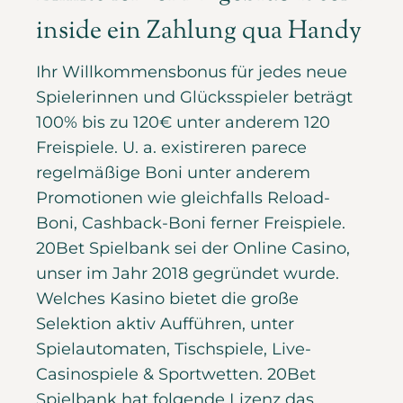
inside ein Zahlung qua Handy
Ihr Willkommensbonus für jedes neue
Spielerinnen und Glücksspieler beträgt
100% bis zu 120€ unter anderem 120
Freispiele. U. a. existireren parece
regelmäßige Boni unter anderem
Promotionen wie gleichfalls Reload-
Boni, Cashback-Boni ferner Freispiele.
20Bet Spielbank sei der Online Casino,
unser im Jahr 2018 gegründet wurde.
Welches Kasino bietet die große
Selektion aktiv Aufführen, unter
Spielautomaten, Tischspiele, Live-
Casinospiele & Sportwetten. 20Bet
Spielbank hat folgende Lizenz das