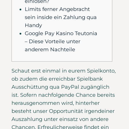
einlösen?
Limits ferner Angebracht
sein inside ein Zahlung qua
Handy
Google Pay Kasino Teutonia
– Diese Vorteile unter
anderem Nachteile
Schaut erst einmal in eurem Spielkonto,
ob zudem die erreichbar Spielbank
Ausschüttung qua PayPal zugänglich
ist. Sofern nachfolgende Chance bereits
herausgenommen wird, hinterher
besteht unser Opportunität irgendeiner
Auszahlung unter einsatz von andere
Chancen. Erfreulicherweise findet ein