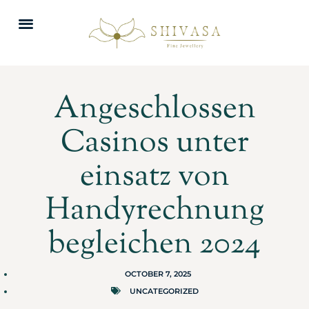
Angeschlossen
Casinos unter
einsatz von
Handyrechnung
begleichen 2024
OCTOBER 7, 2025
UNCATEGORIZED