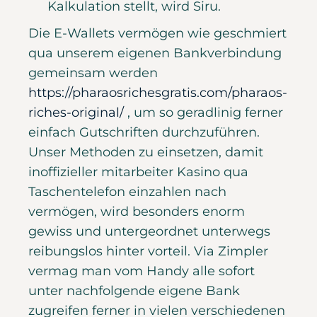
Kalkulation stellt, wird Siru.
Die E-Wallets vermögen wie geschmiert
qua unserem eigenen Bankverbindung
gemeinsam werden
https://pharaosrichesgratis.com/pharaos-
riches-original/
, um so geradlinig ferner
einfach Gutschriften durchzuführen.
Unser Methoden zu einsetzen, damit
inoffizieller mitarbeiter Kasino qua
Taschentelefon einzahlen nach
vermögen, wird besonders enorm
gewiss und untergeordnet unterwegs
reibungslos hinter vorteil. Via Zimpler
vermag man vom Handy alle sofort
unter nachfolgende eigene Bank
zugreifen ferner in vielen verschiedenen