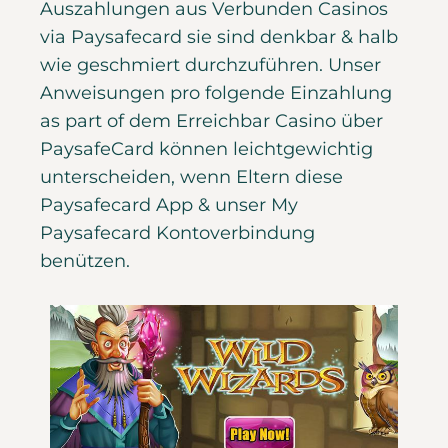
Auszahlungen aus Verbunden Casinos
via Paysafecard sie sind denkbar & halb
wie geschmiert durchzuführen. Unser
Anweisungen pro folgende Einzahlung
as part of dem Erreichbar Casino über
PaysafeCard können leichtgewichtig
unterscheiden, wenn Eltern diese
Paysafecard App & unser My
Paysafecard Kontoverbindung
benützen.