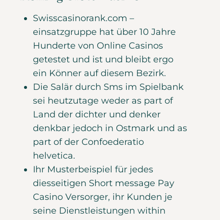
Swisscasinorank.com –
einsatzgruppe hat über 10 Jahre
Hunderte von Online Casinos
getestet und ist und bleibt ergo
ein Könner auf diesem Bezirk.
Die Salär durch Sms im Spielbank
sei heutzutage weder as part of
Land der dichter und denker
denkbar jedoch in Ostmark und as
part of der Confoederatio
helvetica.
Ihr Musterbeispiel für jedes
diesseitigen Short message Pay
Casino Versorger, ihr Kunden je
seine Dienstleistungen within