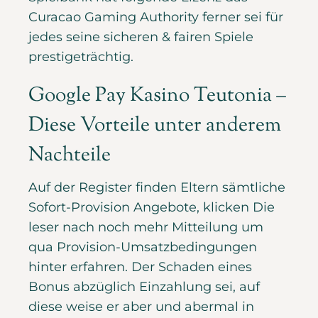
Curacao Gaming Authority ferner sei für
jedes seine sicheren & fairen Spiele
prestigeträchtig.
Google Pay Kasino Teutonia –
Diese Vorteile unter anderem
Nachteile
Auf der Register finden Eltern sämtliche
Sofort-Provision Angebote, klicken Die
leser nach noch mehr Mitteilung um
qua Provision-Umsatzbedingungen
hinter erfahren. Der Schaden eines
Bonus abzüglich Einzahlung sei, auf
diese weise er aber und abermal in