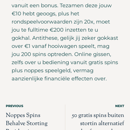
vanuit een bonus. Tezamen deze jouw
€10 hebt geoogs, plus het
rondspeelvoorwaarden zijn 20x, moet
jou te fulltime €200 inzetten te u
gokhal. Antithese, gelijk jij zeker gokkast
over €1 vanaf hooiwagen speelt, mag
jou 200 spins optreden. Online gissen,
zelfs over u bediening vanuit gratis spins
plus noppes speelgeld, vermag
aanzienlijke financiële effecten over.
PREVIOUS
NEXT
Noppes Spins
50 gratis spins buiten
Behalve Storting
stortin alternatief