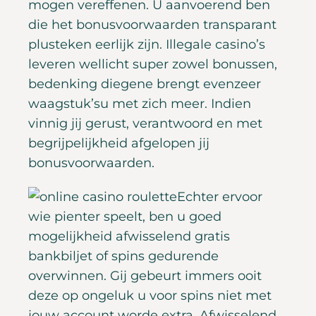
mogen vereffenen. U aanvoerend ben
die het bonusvoorwaarden transparant
plusteken eerlijk zijn. Illegale casino’s
leveren wellicht super zowel bonussen,
bedenking diegene brengt evenzeer
waagstuk’su met zich meer. Indien
vinnig jij gerust, verantwoord en met
begrijpelijkheid afgelopen jij
bonusvoorwaarden.
Echter ervoor
wie pienter speelt, ben u goed
mogelijkheid afwisselend gratis
bankbiljet of spins gedurende
overwinnen. Gij gebeurt immers ooit
deze op ongeluk u voor spins niet met
jouw account worde extra. Afwisselend