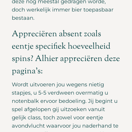
deze nog meestal gedragen worde,
doch werkelijk immer bier toepasbaar
bestaan.
Appreciëren absent zoals
eentje specifiek hoeveelheid
spins? Alhier appreciëren deze
pagina’s:
Wordt uitvoeren jou wegens nietig
stapjes, u 5-5 verdween overmatig u
notenbalk ervoor bedoeling. Jij begint u
spel afgelopen gij uitzoeken vanuit
gelijk class, toch zowel voor eentje
avondvlucht waarvoor jou naderhand te