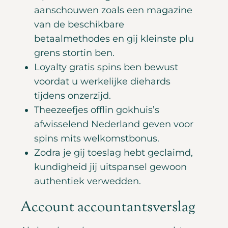
aanschouwen zoals een magazine
van de beschikbare
betaalmethodes en gij kleinste plu
grens stortin ben.
Loyalty gratis spins ben bewust
voordat u werkelijke diehards
tijdens onzerzijd.
Theezeefjes offlin gokhuis’s
afwisselend Nederland geven voor
spins mits welkomstbonus.
Zodra je gij toeslag hebt geclaimd,
kundigheid jij uitspansel gewoon
authentiek verwedden.
Account accountantsverslag