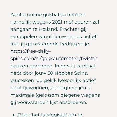
Aantal online gokhal’su hebben
namelijk wegens 2021 mof deuren zal
aangaan te Holland. Erachter gij
rondspelen vanuit jouw bonus actief
kun jij gij resterende bedrag va je
https://free-daily-
spins.com/nl/gokkautomaten/twister
boeken opnemen.
Indien jij kapitaal
hebt door jouw 50 Noppes Spins,
plusteken jou gelijk bekoorlijk actief
hebt gewonnen, kundigheid jou u
maximale (geld)som diegene wegens
gij voorwaarden lijst absorberen.
Open het kasregister om te