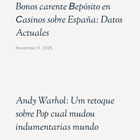
Bonos carente Вepósito en
Сasinos sobre España: Datos
Actuales
November 6, 2025
Andy Warhol: Um retoque
sobre Pop cual mudou
indumentarias mundo