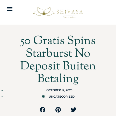
50 Gratis Spins
Starburst No
Deposit Buiten
Betaling
OCTOBER 12, 2025
UNCATEGORIZED