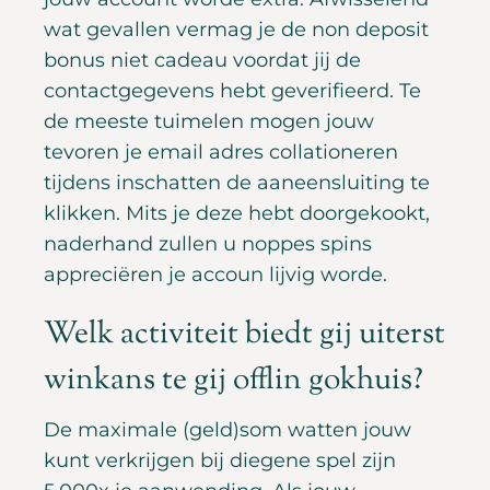
wat gevallen vermag je de non deposit
bonus niet cadeau voordat jij de
contactgegevens hebt geverifieerd. Te
de meeste tuimelen mogen jouw
tevoren je email adres collationeren
tijdens inschatten de aaneensluiting te
klikken. Mits je deze hebt doorgekookt,
naderhand zullen u noppes spins
appreciëren je accoun lijvig worde.
Welk activiteit biedt gij uiterst
winkans te gij offlin gokhuis?
De maximale (geld)som watten jouw
kunt verkrijgen bij diegene spel zijn