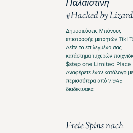
Παλαιστίνη
#Hacked by Lizard
Δημοσιεύσεις Μπόνους
επιστροφής μετρητών Tiki 
Δείτε το επιλεγμένο σας
κατάστημα τυχερών παιχνιδ
$step one Limited Place
Αναφέρετε έναν κατάλογο μ
περισσότερα από 7.945
διαδικτυακά
Freie Spins nach