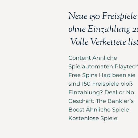
Neue 150 Freispiele
ohne Einzahlung 2
️ Volle Verkettete lis
Content Ähnliche
Spielautomaten Playtec
Free Spins Had been sie
sind 150 Freispiele bloß
Einzahlung? Deal or No
Geschäft: The Bankier’s
Boost Ähnliche Spiele
Kostenlose Spiele