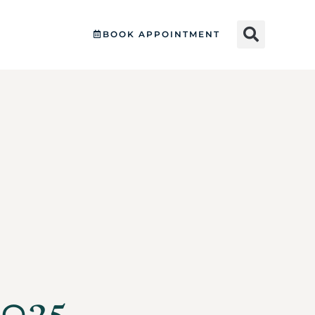
BOOK APPOINTMENT
2025