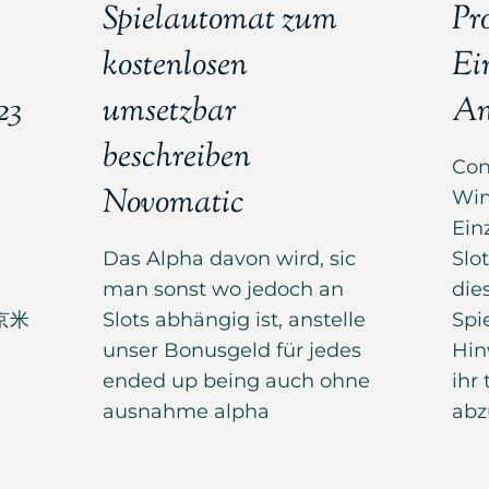
Spielautomat zum
Pr
kostenlosen
Ei
23
umsetzbar
An
beschreiben
Con
Novomatic
Win
Ein
Das Alpha davon wird, sic
Slo
man sonst wo jedoch an
die
北京米
Slots abhängig ist, anstelle
Spi
unser Bonusgeld für jedes
Hin
ended up being auch ohne
ihr
ausnahme alpha
abz