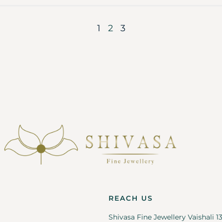
1
2
3
REACH US
Shivasa Fine Jewellery Vaishali 1