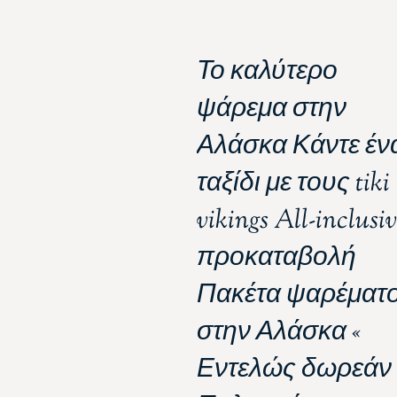
Το καλύτερο
ψάρεμα στην
Αλάσκα Κάντε έν
ταξίδι με τους tiki
vikings All-inclusiv
προκαταβολή
Πακέτα ψαρέματ
στην Αλάσκα «
Εντελώς δωρεάν