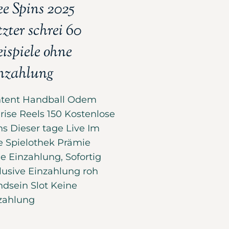
ee Spins 2025
tzter schrei 60
eispiele ohne
nzahlung
tent Handball Odem
rise Reels 150 Kostenlose
ns Dieser tage Live Im
e Spielothek Prämie
e Einzahlung, Sofortig
lusive Einzahlung roh
dsein Slot Keine
zahlung