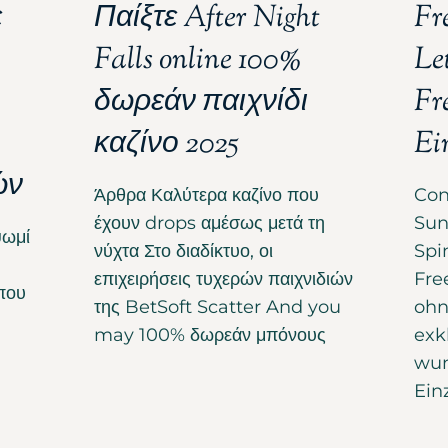
ε
Παίξτε After Night
Fr
Falls online 100%
Le
δωρεάν παιχνίδι
Fr
καζίνο 2025
Ei
ών
Άρθρα Καλύτερα καζίνο που
Con
έχουν drops αμέσως μετά τη
Sun
ψωμί
νύχτα Στο διαδίκτυο, οι
Spi
επιχειρήσεις τυχερών παιχνιδιών
Fre
που
της BetSoft Scatter And you
ohn
may 100% δωρεάν μπόνους
exk
wun
Ein