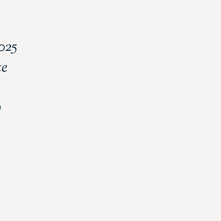
025
te
h