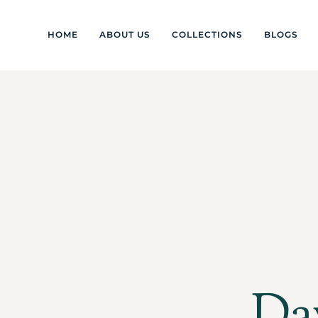
HOME
ABOUT US
COLLECTIONS
BLOGS
Day