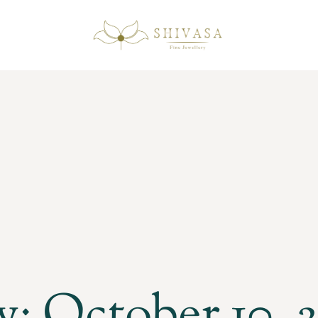
: October 10, 