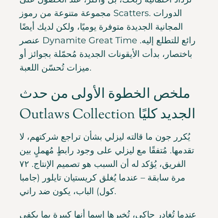
مجموعة متنوعة من رموز Scatters. الدورات
المجانية الجديدة متوفرة يوميًا، ولكن لديك أيضًا
عنصر Dynamite Great Time رائع للتطلع إليه.
باختصار، بدأت الأيقونات الجديدة مُحمّلة بجوائز أو
ميزات تُحسّن اللعبة.
ملخص الخطوة الأولى من حدث
Outlaws Collection الجديد كليًا
يُكرر جون ما قالته ليزلي بشأن تراجع شركتهم، لا
تقدمها. مُتفقًا مع ليزلي على وجود رابطٍ مُهملٍ بين
الفريق، يُؤكد له أن السبب هو تصميم الإنتاج. ٧٢
مرة سابقة – عندما يُغلق كريستيان تايلور (جامبا
كول) الباب، يكون ضد راني.
عندما تُغادر جاكي، تُخبرها إسما أنها كبيرة بما يكفي