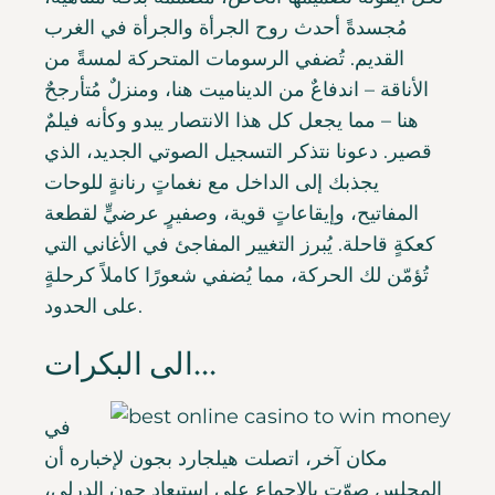
مُجسدةً أحدث روح الجرأة والجرأة في الغرب
القديم. تُضفي الرسومات المتحركة لمسةً من
الأناقة – اندفاعٌ من الديناميت هنا، ومنزلٌ مُتأرجحٌ
هنا – مما يجعل كل هذا الانتصار يبدو وكأنه فيلمٌ
قصير. دعونا نتذكر التسجيل الصوتي الجديد، الذي
يجذبك إلى الداخل مع نغماتٍ رنانةٍ للوحات
المفاتيح، وإيقاعاتٍ قوية، وصفيرٍ عرضيٍّ لقطعة
كعكةٍ قاحلة. يُبرز التغيير المفاجئ في الأغاني التي
تُؤمّن لك الحركة، مما يُضفي شعورًا كاملاً كرحلةٍ
على الحدود.
الى البكرات…
في
مكان آخر، اتصلت هيلجارد بجون لإخباره أن
المجلس صوّت بالإجماع على استبعاد جون إلدرلي،