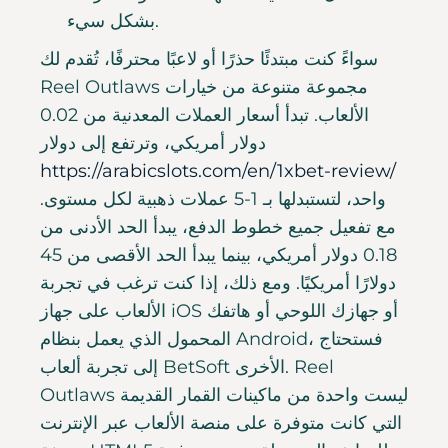
بشكل سيء.
سواءً كنت مبتدئًا حذرًا أو لاعبًا محترفًا، تُقدم لك
Reel Outlaws مجموعة متنوعة من خيارات
الألعاب. تبدأ أسعار العملات المعدنية من 0.02
دولار أمريكي، وترتفع إلى دولار
https://arabicslots.com/en/1xbet-review/
واحد، لتستبدلها بـ 1-5 عملات ذهبية لكل مستوى.
مع تفعيل جميع خطوط الدفع، يبدأ الحد الأدنى من
0.18 دولار أمريكي، بينما يبدأ الحد الأقصى من 45
دولارًا أمريكيًا. ومع ذلك، إذا كنت ترغب في تجربة
الألعاب على جهاز iOS أو جهازك اللوحي أو هاتفك
المحمول الذي يعمل بنظام Android، فستحتاج
إلى تجربة ألعاب BetSoft الأخرى. Reel
Outlaws ليست واحدة من ماكينات القمار القديمة
التي كانت متوفرة على منصة الألعاب عبر الإنترنت