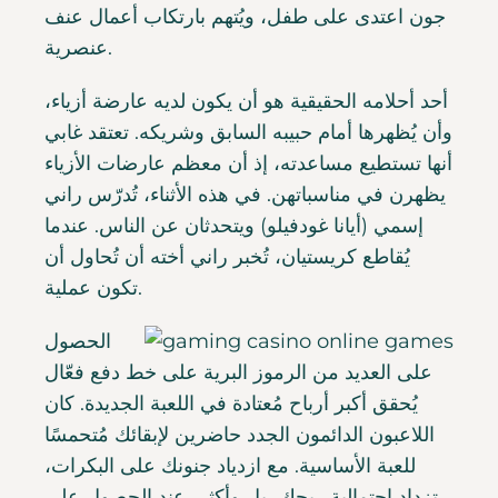
جون اعتدى على طفل، ويُتهم بارتكاب أعمال عنف
عنصرية.
أحد أحلامه الحقيقية هو أن يكون لديه عارضة أزياء،
وأن يُظهرها أمام حبيبه السابق وشريكه. تعتقد غابي
أنها تستطيع مساعدته، إذ أن معظم عارضات الأزياء
يظهرن في مناسباتهن. في هذه الأثناء، تُدرّس راني
إسمي (أيانا غودفيلو) ويتحدثان عن الناس. عندما
يُقاطع كريستيان، تُخبر راني أخته أن تُحاول أن
تكون عملية.
الحصول
على العديد من الرموز البرية على خط دفع فعّال
يُحقق أكبر أرباح مُعتادة في اللعبة الجديدة. كان
اللاعبون الدائمون الجدد حاضرين لإبقائك مُتحمسًا
للعبة الأساسية. مع ازدياد جنونك على البكرات،
تزداد احتمالية ربحك، بل وأكثر، عند الحصول على