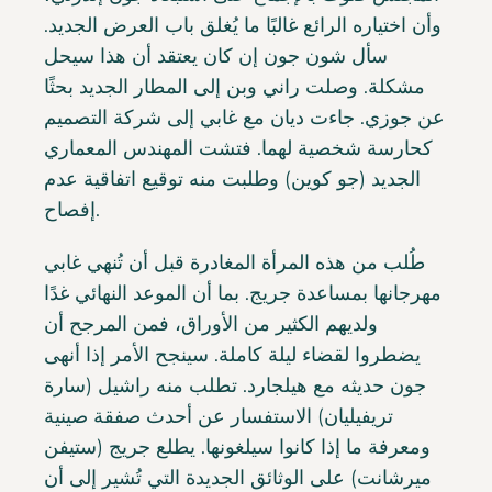
وأن اختياره الرائع غالبًا ما يُغلق باب العرض الجديد.
سأل شون جون إن كان يعتقد أن هذا سيحل
مشكلة. وصلت راني وبن إلى المطار الجديد بحثًا
عن جوزي. جاءت ديان مع غابي إلى شركة التصميم
كحارسة شخصية لهما. فتشت المهندس المعماري
الجديد (جو كوين) وطلبت منه توقيع اتفاقية عدم
إفصاح.
طُلب من هذه المرأة المغادرة قبل أن تُنهي غابي
مهرجانها بمساعدة جريج. بما أن الموعد النهائي غدًا
ولديهم الكثير من الأوراق، فمن المرجح أن
يضطروا لقضاء ليلة كاملة. سينجح الأمر إذا أنهى
جون حديثه مع هيلجارد. تطلب منه راشيل (سارة
تريفيليان) الاستفسار عن أحدث صفقة صينية
ومعرفة ما إذا كانوا سيلغونها. يطلع جريج (ستيفن
ميرشانت) على الوثائق الجديدة التي تُشير إلى أن