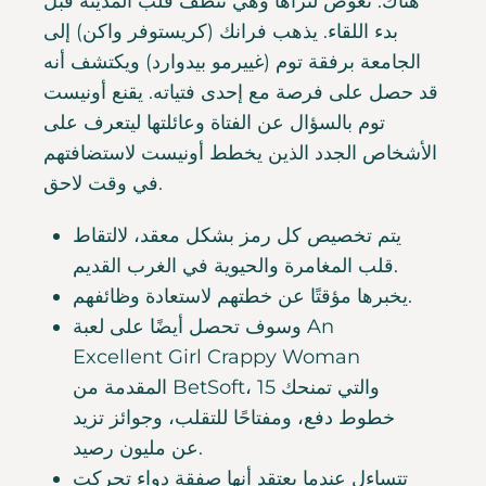
هناك. نغوص لنراها وهي تنظف قلب المدينة قبل
بدء اللقاء. يذهب فرانك (كريستوفر واكن) إلى
الجامعة برفقة توم (غييرمو بيدوارد) ويكتشف أنه
قد حصل على فرصة مع إحدى فتياته.
يقنع أونيست
توم بالسؤال عن الفتاة وعائلتها ليتعرف على
الأشخاص الجدد الذين يخطط أونيست لاستضافتهم
في وقت لاحق.
يتم تخصيص كل رمز بشكل معقد، لالتقاط
قلب المغامرة والحيوية في الغرب القديم.
يخبرها مؤقتًا عن خطتهم لاستعادة وظائفهم.
وسوف تحصل أيضًا على لعبة An
Excellent Girl Crappy Woman
المقدمة من BetSoft، والتي تمنحك 15
خطوط دفع، ومفتاحًا للتقلب، وجوائز تزيد
عن مليون رصيد.
تتساءل عندما يعتقد أنها صفقة دواء تحركت