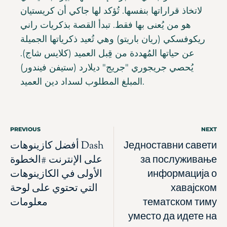
لاتخاذ قراراتها بنفسها. تُؤكد لها جاكي أن كريستيان
هو من يُعنى بها فقط. تبدأ القصة بذكريات راني
ريكوفسكي (ريان باريتو) وهي تُعيد ذكرياتها الجميلة
عن حياتها المُهددة من قِبل العميد (كلايس شاج).
يُحصي جريجوري "جريج" ديلارد (ستيفن فيندور)
المبلغ المطلوب لسداد دين العميد.
PREVIOUS
NEXT
Једноставни савети
أفضل كازينوهات Dash
за послуживање
على الإنترنت #الخطوة
информација о
الأولى في الكازينوهات
хавајском
التي تحتوي على لوحة
тематском тиму
معلومات
уместо да идете на