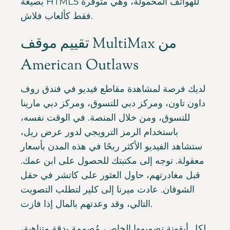
بصيغة HTML5 للهواتف المحمولة، وهي متوفرة
فقط كألعاب فلاش.
تقييم موقف MultiMax من
American Outlaws
لديك فرصة لمشاهدة مقاطع فيديو في فندق روف
داون تاون، ومركز دبي للتسوق، ومركز دبي مارينا
للتسوق، ومن خلال المنصة. في الوقت نفسه،
باستخدام الرمز الترويجي لدور عرض ريل،
ستشاهد الفيديو الأكثر ربحًا في هذه المدن بأسعار
معقولة. توجه إلى مكتبتك للحصول على ابن عمك.
قبل مغادرتهم، حاول العثور على كاتشر في حقل
الشوفان. عادت ميرنا إلى كلير لتطلب التصويت
التالي، وقد وعدتهم بالمال إذا فازت.
لكل أيقونة تصميمها الخاص، مُصممة بدقة متناهية،