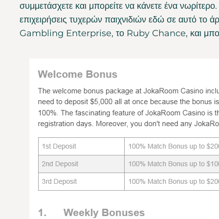
συμμετάσχετε και μπορείτε να κάνετε ένα νωρίτερο.
επιχειρήσεις τυχερών παιχνιδιών εδώ σε αυτό το άρ
Gambling Enterprise, το Ruby Chance, και μπορεί