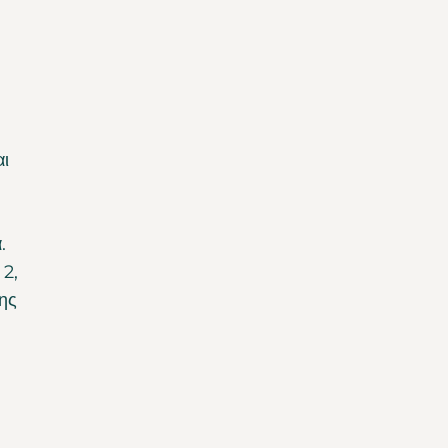
αι
.
 2,
ης