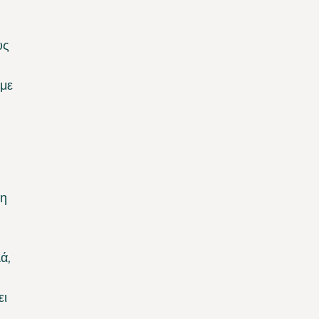
υς
 με
τη
ά,
ει