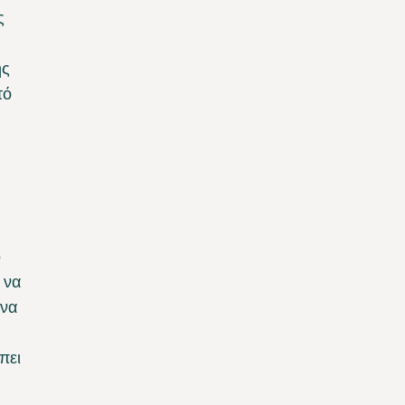
ς
ης
τό
ο
 να
 να
πει