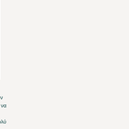
ων
 να
ολύ