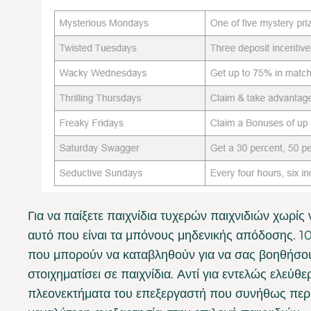
Για να παίξετε παιχνίδια τυχερών παιχνιδιών χωρίς 
αυτό που είναι τα μπόνους μηδενικής απόδοσης. 10
που μπορούν να καταβληθούν για να σας βοηθήσου
στοιχηματίσει σε παιχνίδια. Αντί για εντελώς ελεύθ
πλεονεκτήματα του επεξεργαστή που συνήθως περι