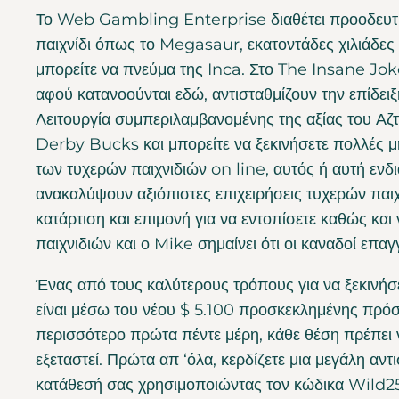
Το Web Gambling Enterprise διαθέτει προοδευτικέ
παιχνίδι όπως το Megasaur, εκατοντάδες χιλιάδες
μπορείτε να πνεύμα της Inca. Στο The Insane Jok
αφού κατανοούνται εδώ, αντισταθμίζουν την επίδειξ
Λειτουργία συμπεριλαμβανομένης της αξίας του Αζτ
Derby Bucks και μπορείτε να ξεκινήσετε πολλές μ
των τυχερών παιχνιδιών on line, αυτός ή αυτή εν
ανακαλύψουν αξιόπιστες επιχειρήσεις τυχερών παιχν
κατάρτιση και επιμονή για να εντοπίσετε καθώς και
παιχνιδιών και ο Mike σημαίνει ότι οι καναδοί επαγ
Ένας από τους καλύτερους τρόπους για να ξεκινή
είναι μέσω του νέου $ 5.100 προσκεκλημένης πρόσ
περισσότερο πρώτα πέντε μέρη, κάθε θέση πρέπει ν
εξεταστεί. Πρώτα απ ‘όλα, κερδίζετε μια μεγάλη αν
κατάθεσή σας χρησιμοποιώντας τον κώδικα Wild25