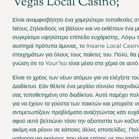
Vegas Local Casino;
Είναι αναμφισβήτητο ένα χαμηλότερο τοποθεσίες στ
Νέους Ζηλανδούς να βάλουν και να εκθέτουν ένα μι
συγκρίσιμο υψηλότερο επίπεδο ευχάριστης. Λόγω τ
αυστηρά πρότυπα άμυνας, το Insane Local Casino
στοιχημάτων για όλους τους παίκτες του. Πολύ, θα
γνώση ότι το Your’lso είναι μέσα στα χέρια σε αυτό
Είναι το χρέος των νέων ατόμων για να ελέγξετε το
Διαδίκτυο. Εάν θέλετε ένα μεγάλο σύνολο παιχνιδι
σας τοποθετημένη στο διαδίκτυο. Αυτό παρέχει πολ
για να έχουν τα γούστα των παικτών και μπορείτε 
αντιμετωπίζουν προβλήματα αναζητώντας κάτι ευχάρ
αφού αυτό βελτιώνει τόσο την αξιοπιστία των καζίν
ακόμη και ρέουν σε κάποιες άλλες ιστοσελίδες. Πο
γρήγορα για εκείνους που είναι επίσης με την ταχύ